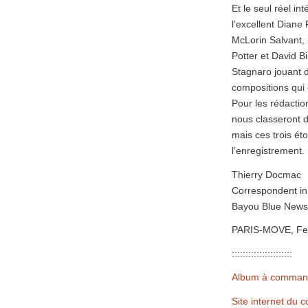
Et le seul réel in
l’excellent Diane
McLorin Salvant, 
Potter et David B
Stagnaro jouant d
compositions qui 
Pour les rédactio
nous classeront d
mais ces trois ét
l’enregistrement.
Thierry Docmac
Correspondent i
Bayou Blue New
PARIS-MOVE, Feb
::::::::::::::::::::::
Album à command
Site internet du 