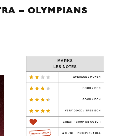
RA – OLYMPIANS
MARKS
LES NOTES
AVERAGE / MOYEN
GOOD / BON
GOOD / BON
VERY GOOD / TRES BON
GREAT / COUP DE COEUR
A MUST / INDISPENSABLE