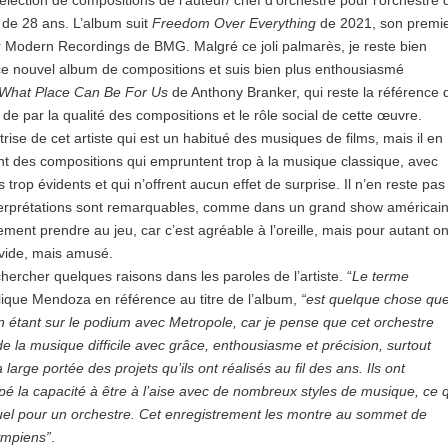
élection de compositions de l’auteur/ chef d’orchestre pour l’orchestre 
n de 28 ans. L’album suit
Freedom Over Everything
de 2021, son premi
 Modern Recordings de BMG. Malgré ce joli palmarès, je reste bien
ce nouvel album de compositions et suis bien plus enthousiasmé
What Place Can Be For Us
de Anthony Branker, qui reste la référence 
de par la qualité des compositions et le rôle social de cette œuvre.
itrise de cet artiste qui est un habitué des musiques de films, mais il en
nt des compositions qui empruntent trop à la musique classique, avec
trop évidents et qui n’offrent aucun effet de surprise. Il n’en reste pas
terprétations sont remarquables, comme dans un grand show américain
ement prendre au jeu, car c’est agréable à l’oreille, mais pour autant o
 vide, mais amusé.
 chercher quelques raisons dans les paroles de l’artiste. “
Le terme
plique Mendoza en référence au titre de l’album,
“est quelque chose qu
 en étant sur le podium avec Metropole, car je pense que cet orchestre
de la musique difficile avec grâce, enthousiasme et précision, surtout
large portée des projets qu’ils ont réalisés au fil des ans. Ils ont
é la capacité à être à l’aise avec de nombreux styles de musique, ce 
tuel pour un orchestre. Cet enregistrement les montre au sommet de
ympiens”
.