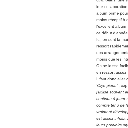
Olympians
, une s
leur collaboratio
album primé pour
moins réceptif à 
l’excellent album
ce début d’année 
Ici, on sent la ma
ressort rapideme
des arrangements 
moins que les in
On se laisse facil
en ressort assez
Il faut donc aller
‘Olympiens’
“, ex
j’utilise souvent
continue à jouer 
compte tenu de la 
vraiment développ
est assez inhabi
leurs pouvoirs ol