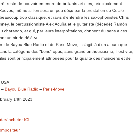
térêt reste de pouvoir entendre de brillants artistes, principalement
 Reeves, même si l’on sera un peu déçu par la prestation de Cecile
beaucoup trop classique, et ravis d’entendre les saxophonistes Chris
inney, le percussionniste Alex Acuña et le guitariste (décédé) Ramón
u charango, et qui, par leurs interprétations, donnent du sens a ces
ont un air de déjà-vu.
ns de Bayou Blue Radio et de Paris-Move, il s’agit là d’un album que
ans la catégorie des “bons” opus, sans grand enthousiasme, il est vrai
oiles sont principalement attribuées pour la qualité des musiciens et de
n USA
s –
Bayou Blue Radio
–
Paris-Move
ruary 14th 2023
er/ acheter ICI
compositeur