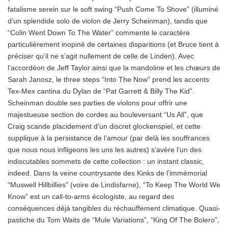
fatalisme serein sur le soft swing “Push Come To Shove” (illuminé
d’un splendide solo de violon de Jerry Scheinman), tandis que
“Colin Went Down To The Water” commente le caractère
particulièrement inopiné de certaines disparitions (et Bruce tient à
préciser qu’il ne s’agit nullement de celle de Linden). Avec
l’accordéon de Jeff Taylor ainsi que la mandoline et les chœurs de
Sarah Janosz, le three steps “Into The Now” prend les accents
Tex-Mex cantina du Dylan de “Pat Garrett & Billy The Kid”.
Scheinman double ses parties de violons pour offrir une
majestueuse section de cordes au bouleversant “Us All”, que
Craig scande placidement d’un discret glockenspiel, et cette
supplique à la persistance de l’amour (par delà les souffrances
que nous nous infligeons les uns les autres) s’avère l’un des
indiscutables sommets de cette collection : un instant classic,
indeed. Dans la veine countrysante des Kinks de l’immémorial
“Muswell Hillbillies” (voire de Lindisfarne), “To Keep The World We
Know” est un call-to-arms écologiste, au regard des
conséquences déjà tangibles du réchauffement climatique. Quasi-
pastiche du Tom Waits de “Mule Variations”, “King Of The Bolero”,