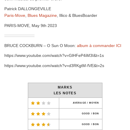
Patrick DALLONGEVILLE
Paris-Move
,
Blues Magazine
, Illico & BluesBoarder
PARIS-MOVE, May 9th 2023
::::::::::::::::::::::::::
BRUCE COCKBURN – O Sun O Moon:
album à commander ICI
https://www.youtube.com/watch?v=GlHFeP4iM3I&t=1s
https://www.youtube.com/watch?v=d3RKgtM-fVE&t=2s
MARKS
LES NOTES
AVERAGE / MOYEN
GOOD / BON
GOOD / BON