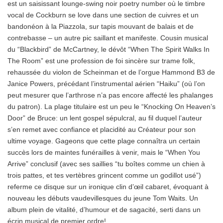
est un saisissant lounge-swing noir poetry number où le timbre
vocal de Cockburn se love dans une section de cuivres et un
bandonéon à la Piazzola, sur tapis mouvant de balais et de
contrebasse – un autre pic saillant et manifeste. Cousin musical
du “Blackbird” de McCartney, le dévôt “When The Spirit Walks In
The Room” est une profession de foi sincère sur trame folk,
rehaussée du violon de Scheinman et de l’orgue Hammond B3 de
Janice Powers, précédant l’instrumental aérien “Haiku” (où l’on
peut mesurer que l’arthrose n’a pas encore affecté les phalanges
du patron). La plage titulaire est un peu le “Knocking On Heaven’s
Door” de Bruce: un lent gospel sépulcral, au fil duquel l’auteur
s’en remet avec confiance et placidité au Créateur pour son
ultime voyage. Gageons que cette plage connaîtra un certain
succès lors de maintes funérailles à venir, mais le “When You
Arrive” conclusif (avec ses saillies “tu boîtes comme un chien à
trois pattes, et tes vertèbres grincent comme un godillot usé”)
referme ce disque sur un ironique clin d’œil cabaret, évoquant à
nouveau les débuts vaudevillesques du jeune Tom Waits. Un
album plein de vitalité, d’humour et de sagacité, serti dans un
écrin musical de premier ordre!