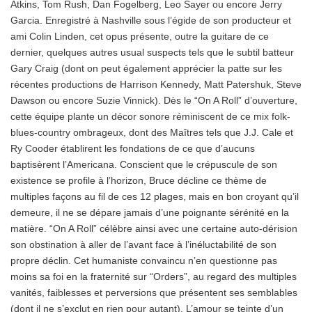
Atkins, Tom Rush, Dan Fogelberg, Leo Sayer ou encore Jerry
Garcia. Enregistré à Nashville sous l’égide de son producteur et
ami Colin Linden, cet opus présente, outre la guitare de ce
dernier, quelques autres usual suspects tels que le subtil batteur
Gary Craig (dont on peut également apprécier la patte sur les
récentes productions de Harrison Kennedy, Matt Patershuk, Steve
Dawson ou encore Suzie Vinnick). Dès le “On A Roll” d’ouverture,
cette équipe plante un décor sonore réminiscent de ce mix folk-
blues-country ombrageux, dont des Maîtres tels que J.J. Cale et
Ry Cooder établirent les fondations de ce que d’aucuns
baptisèrent l’Americana. Conscient que le crépuscule de son
existence se profile à l’horizon, Bruce décline ce thème de
multiples façons au fil de ces 12 plages, mais en bon croyant qu’il
demeure, il ne se dépare jamais d’une poignante sérénité en la
matière. “On A Roll” célèbre ainsi avec une certaine auto-dérision
son obstination à aller de l’avant face à l’inéluctabilité de son
propre déclin. Cet humaniste convaincu n’en questionne pas
moins sa foi en la fraternité sur “Orders”, au regard des multiples
vanités, faiblesses et perversions que présentent ses semblables
(dont il ne s’exclut en rien pour autant). L’amour se teinte d’un