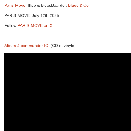
Paris-Move
, Illico & BluesBoarder,
Blues & Co
PARIS-MOVE, July 12th 2025
Follow
PARIS-MOVE on X
::::::::::::::::::::::::::
Album à commander ICI
(CD et vinyle)