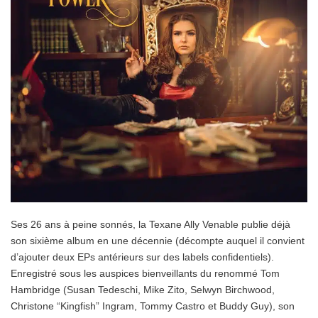
Ses 26 ans à peine sonnés, la Texane Ally Venable publie déjà
son sixième album en une décennie (décompte auquel il convient
d’ajouter deux EPs antérieurs sur des labels confidentiels).
Enregistré sous les auspices bienveillants du renommé Tom
Hambridge (Susan Tedeschi, Mike Zito, Selwyn Birchwood,
Christone “Kingfish” Ingram, Tommy Castro et Buddy Guy), son