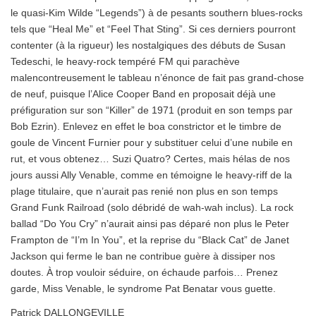
le quasi-Kim Wilde “Legends”) à de pesants southern blues-rocks
tels que “Heal Me” et “Feel That Sting”. Si ces derniers pourront
contenter (à la rigueur) les nostalgiques des débuts de Susan
Tedeschi, le heavy-rock tempéré FM qui parachève
malencontreusement le tableau n’énonce de fait pas grand-chose
de neuf, puisque l’Alice Cooper Band en proposait déjà une
préfiguration sur son “Killer” de 1971 (produit en son temps par
Bob Ezrin). Enlevez en effet le boa constrictor et le timbre de
goule de Vincent Furnier pour y substituer celui d’une nubile en
rut, et vous obtenez… Suzi Quatro? Certes, mais hélas de nos
jours aussi Ally Venable, comme en témoigne le heavy-riff de la
plage titulaire, que n’aurait pas renié non plus en son temps
Grand Funk Railroad (solo débridé de wah-wah inclus). La rock
ballad “Do You Cry” n’aurait ainsi pas déparé non plus le Peter
Frampton de “I’m In You”, et la reprise du “Black Cat” de Janet
Jackson qui ferme le ban ne contribue guère à dissiper nos
doutes. À trop vouloir séduire, on échaude parfois… Prenez
garde, Miss Venable, le syndrome Pat Benatar vous guette.
Patrick DALLONGEVILLE