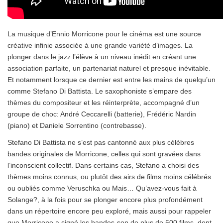
La musique d’Ennio Morricone pour le cinéma est une source
créative infinie associée à une grande variété d’images. La
plonger dans le jazz l’élève à un niveau inédit en créant une
association parfaite, un partenariat naturel et presque inévitable.
Et notamment lorsque ce dernier est entre les mains de quelqu’un
comme Stefano Di Battista. Le saxophoniste s’empare des
thèmes du compositeur et les réinterprète, accompagné d’un
groupe de choc: André Ceccarelli (batterie), Frédéric Nardin
(piano) et Daniele Sorrentino (contrebasse).
Stefano Di Battista ne s’est pas cantonné aux plus célèbres
bandes originales de Morricone, celles qui sont gravées dans
l’inconscient collectif. Dans certains cas, Stefano a choisi des
thèmes moins connus, ou plutôt des airs de films moins célébrés
ou oubliés comme Veruschka ou Mais… Qu’avez-vous fait à
Solange?, à la fois pour se plonger encore plus profondément
dans un répertoire encore peu exploré, mais aussi pour rappeler
que Morricone a signé les bandes-son de plus de 500 films, dont