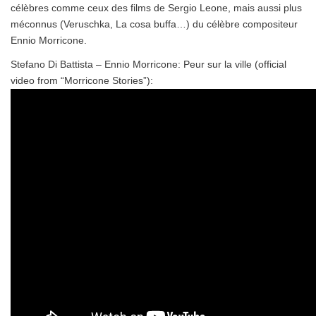
célèbres comme ceux des films de Sergio Leone, mais aussi plus
méconnus (Veruschka, La cosa buffa…) du célèbre compositeur
Ennio Morricone.
Stefano Di Battista – Ennio Morricone: Peur sur la ville (official
video from “Morricone Stories”):