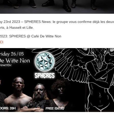
ay 23rd 2023 – SPHERES News: le groupe vous confirme déjà les deux
s, à Hasselt et Lille.
 2023: SPHERES @ Café De Witte Non
CI