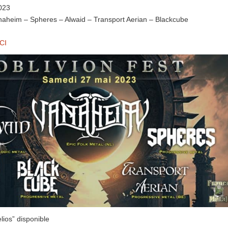
023
anaheim – Spheres – Alwaid – Transport Aerian – Blackcube
CI
ios” disponible