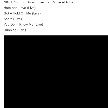
NIGHTS (produits et mixés par Richie et Adrian)
Hate and Love (Live)
Got A Hold On Me (Live)
Scars (Live)
You Don’t Know Me (Live)
Running (Live)