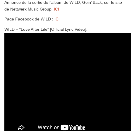
Annonce de la sortie de l’album de WILD, Goin’ Back, sur le site
de Nettwerk Music Group:
ICI
Page Facebook de WILD :
ICI
WILD – “Love After Life” [Official Lyric Video]: