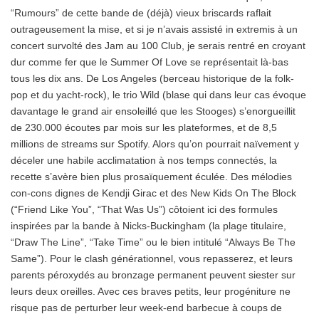
“Rumours” de cette bande de (déjà) vieux briscards raflait
outrageusement la mise, et si je n’avais assisté in extremis à un
concert survolté des Jam au 100 Club, je serais rentré en croyant
dur comme fer que le Summer Of Love se représentait là-bas
tous les dix ans. De Los Angeles (berceau historique de la folk-
pop et du yacht-rock), le trio Wild (blase qui dans leur cas évoque
davantage le grand air ensoleillé que les Stooges) s’enorgueillit
de 230.000 écoutes par mois sur les plateformes, et de 8,5
millions de streams sur Spotify. Alors qu’on pourrait naïvement y
déceler une habile acclimatation à nos temps connectés, la
recette s’avère bien plus prosaïquement éculée. Des mélodies
con-cons dignes de Kendji Girac et des New Kids On The Block
(“Friend Like You”, “That Was Us”) côtoient ici des formules
inspirées par la bande à Nicks-Buckingham (la plage titulaire,
“Draw The Line”, “Take Time” ou le bien intitulé “Always Be The
Same”). Pour le clash générationnel, vous repasserez, et leurs
parents péroxydés au bronzage permanent peuvent siester sur
leurs deux oreilles. Avec ces braves petits, leur progéniture ne
risque pas de perturber leur week-end barbecue à coups de