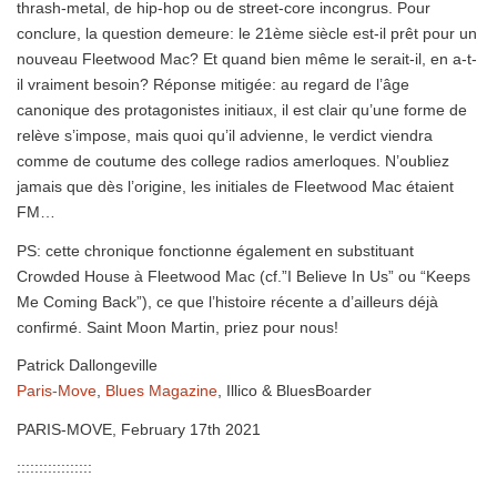
thrash-metal, de hip-hop ou de street-core incongrus. Pour
conclure, la question demeure: le 21ème siècle est-il prêt pour un
nouveau Fleetwood Mac? Et quand bien même le serait-il, en a-t-
il vraiment besoin? Réponse mitigée: au regard de l’âge
canonique des protagonistes initiaux, il est clair qu’une forme de
relève s’impose, mais quoi qu’il advienne, le verdict viendra
comme de coutume des college radios amerloques. N’oubliez
jamais que dès l’origine, les initiales de Fleetwood Mac étaient
FM…
PS: cette chronique fonctionne également en substituant
Crowded House à Fleetwood Mac (cf.”I Believe In Us” ou “Keeps
Me Coming Back”), ce que l’histoire récente a d’ailleurs déjà
confirmé. Saint Moon Martin, priez pour nous!
Patrick Dallongeville
Paris-Move
,
Blues Magazine
, Illico & BluesBoarder
PARIS-MOVE, February 17th 2021
:::::::::::::::::