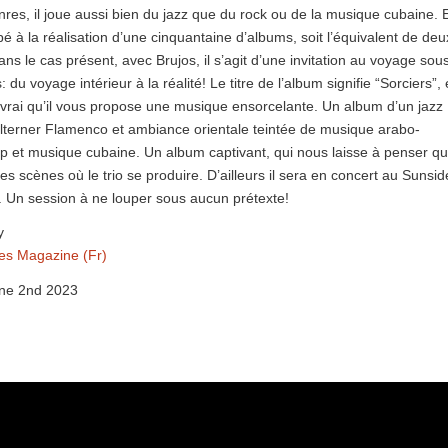
nres, il joue aussi bien du jazz que du rock ou de la musique cubaine. 
ipé à la réalisation d’une cinquantaine d’albums, soit l’équivalent de deu
ns le cas présent, avec Brujos, il s’agit d’une invitation au voyage sou
 du voyage intérieur à la réalité! Le titre de l’album signifie “Sorciers”,
t vrai qu’il vous propose une musique ensorcelante. Un album d’un jazz
t alterner Flamenco et ambiance orientale teintée de musique arabo-
 et musique cubaine. Un album captivant, qui nous laisse à penser qu’
les scènes où le trio se produire. D’ailleurs il sera en concert au Sunsid
in. Un session à ne louper sous aucun prétexte!
y
es Magazine (Fr)
ne 2nd 2023