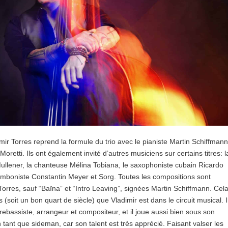
mir Torres reprend la formule du trio avec le pianiste Martin Schiffmann
Moretti. Ils ont également invité d’autres musiciens sur certains titres: l
ullener, la chanteuse Mélina Tobiana, le saxophoniste cubain Ricardo
romboniste Constantin Meyer et Sorg. Toutes les compositions sont
Torres, sauf “Baïna” et “Intro Leaving”, signées Martin Schiffmann. Cel
s (soit un bon quart de siècle) que Vladimir est dans le circuit musical. I
trebassiste, arrangeur et compositeur, et il joue aussi bien sous son
tant que sideman, car son talent est très apprécié. Faisant valser les