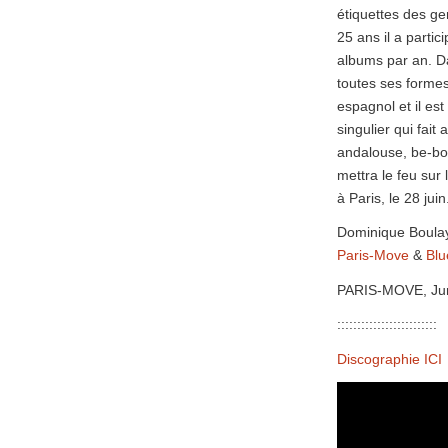
étiquettes des ge
25 ans il a partic
albums par an. Da
toutes ses formes:
espagnol et il es
singulier qui fai
andalouse, be-bop
mettra le feu sur 
à Paris, le 28 ju
Dominique Boula
Paris-Move
&
Blu
PARIS-MOVE, Ju
:::::::::::::::::::::::::
Discographie ICI