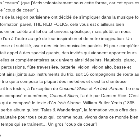
coeurs” (que j’écris volontairement sous cette forme, car cet opus es
e “coup de coeur”!).
ns de la région parisienne ont décidé de s’impliquer dans la musique fo
formation pareil, THE RED FOLKS, cela vous est d’ailleurs bien
 en en célébrant tel ou tel univers spécifique, mais plutôt en nous
 l’un à l’autre au gré de leur inspiration et de notre imagination. Un
nesse et subtilité, avec des teintes musicales pastels. Et pour compléter
t fait appel à des special guests, des invités qui viennent apporter leurs
elles et complémentaires aux univers ainsi dépeints. Hautbois, piano,
rcussions, flûte traversière, batterie, violon, violon alto, basse et
nt ainsi joints aux instruments du trio, soit 16 compagnons de route a
 trio qui a composé la plupart des mélodies et c’est la chanteuse
crit les textes, à l’exception de
Coconut Skins
et
An Irish Airman
. Le seu
nt pas composé eux-mêmes,
Coconut Skins,
l’a été par Damien Rice. C’est
s qui a composé le texte d’
An Irish Airman,
William Butler Yeats (1865 –
perbe album qu’est “Tales & Wanderings”, la formation vous offre des
t salutaire pour tous ceux qui, comme nous, vivons dans ce monde bien
s temps qui se traînent… Un gros “coup de coeur”!
y