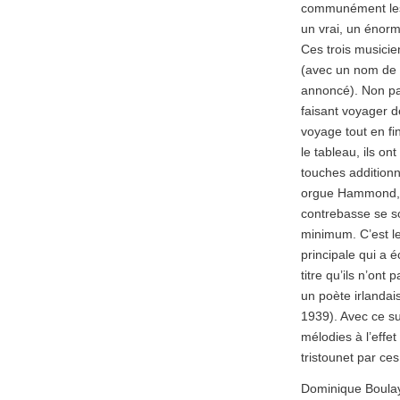
communément les “
un vrai, un énorm
Ces trois musicie
(avec un nom de 
annoncé). Non pas
faisant voyager de
voyage tout en fi
le tableau, ils on
touches additionn
orgue Hammond, pe
contrebasse se so
minimum. C’est le
principale qui a é
titre qu’ils n’o
un poète irlandai
1939). Avec ce su
mélodies à l’effe
tristounet par ce
Dominique Boula