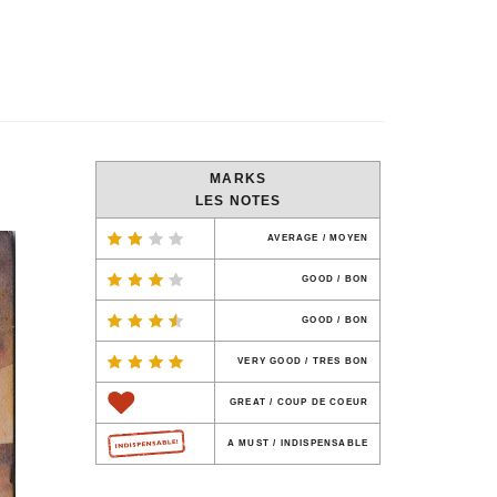
MARKS
LES NOTES
AVERAGE / MOYEN
GOOD / BON
GOOD / BON
VERY GOOD / TRES BON
GREAT / COUP DE COEUR
A MUST / INDISPENSABLE