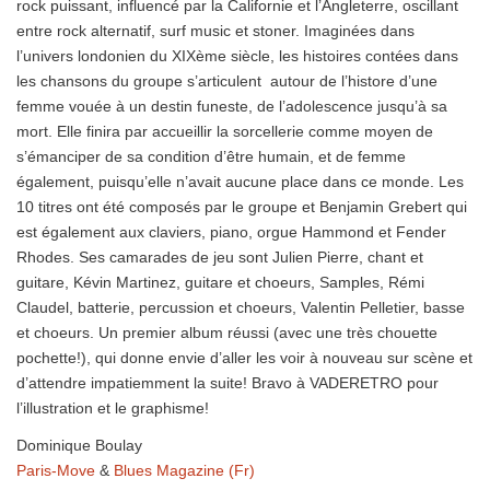
rock puissant, influencé par la Californie et l’Angleterre, oscillant
entre rock alternatif, surf music et stoner. Imaginées dans
l’univers londonien du XIXème siècle, les histoires contées dans
les chansons du groupe s’articulent autour de l’histore d’une
femme vouée à un destin funeste, de l’adolescence jusqu’à sa
mort. Elle finira par accueillir la sorcellerie comme moyen de
s’émanciper de sa condition d’être humain, et de femme
également, puisqu’elle n’avait aucune place dans ce monde. Les
10 titres ont été composés par le groupe et Benjamin Grebert qui
est également aux claviers, piano, orgue Hammond et Fender
Rhodes. Ses camarades de jeu sont Julien Pierre, chant et
guitare, Kévin Martinez, guitare et choeurs, Samples, Rémi
Claudel, batterie, percussion et choeurs, Valentin Pelletier, basse
et choeurs. Un premier album réussi (avec une très chouette
pochette!), qui donne envie d’aller les voir à nouveau sur scène et
d’attendre impatiemment la suite! Bravo à VADERETRO pour
l’illustration et le graphisme!
Dominique Boulay
Paris-Move
&
Blues Magazine (Fr)