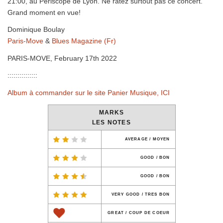
21:00, au Périscope de Lyon. Ne ratez surtout pas ce concert.
Grand moment en vue!
Dominique Boulay
Paris-Move
&
Blues Magazine (Fr)
PARIS-MOVE, February 17th 2022
:::::::::::::::
Album à commander sur le site Panier Musique, ICI
MARKS
LES NOTES
AVERAGE / MOYEN
GOOD / BON
GOOD / BON
VERY GOOD / TRES BON
GREAT / COUP DE COEUR