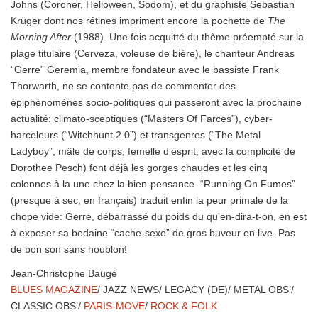
Johns (Coroner, Helloween, Sodom), et du graphiste Sebastian
Krüger dont nos rétines impriment encore la pochette de
The
Morning After
(1988). Une fois acquitté du thème préempté sur la
plage titulaire (Cerveza, voleuse de bière), le chanteur Andreas
“Gerre” Geremia, membre fondateur avec le bassiste Frank
Thorwarth, ne se contente pas de commenter des
épiphénomènes socio-politiques qui passeront avec la prochaine
actualité: climato-sceptiques (“Masters Of Farces”), cyber-
harceleurs (“Witchhunt 2.0”) et transgenres (“The Metal
Ladyboy”, mâle de corps, femelle d’esprit, avec la complicité de
Dorothee Pesch) font déjà les gorges chaudes et les cinq
colonnes à la une chez la bien-pensance. “Running On Fumes”
(presque à sec, en français) traduit enfin la peur primale de la
chope vide: Gerre, débarrassé du poids du qu’en-dira-t-on, en est
à exposer sa bedaine “cache-sexe” de gros buveur en live. Pas
de bon son sans houblon!
Jean-Christophe Baugé
BLUES MAGAZINE
/ JAZZ NEWS/ LEGACY (DE)/ METAL OBS’/
CLASSIC OBS’/
PARIS-MOVE
/
ROCK & FOLK