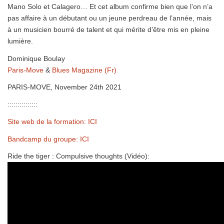
Mano Solo et Calagero… Et cet album confirme bien que l’on n’a
pas affaire à un débutant ou un jeune perdreau de l’année, mais
à un musicien bourré de talent et qui mérite d’être mis en pleine
lumière.
Dominique Boulay
Paris-Move
&
Blues Magazine (Fr)
PARIS-MOVE, November 24th 2021
:::::::::::::::
Site web de la formation: ICI
Bandcamp du groupe: ICI
Ride the tiger : Compulsive thoughts (Vidéo):