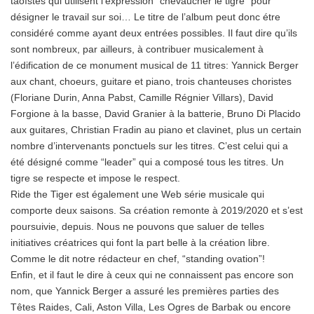
taoïstes qui utilisent l’expression “chevaucher le tigre” pour
désigner le travail sur soi… Le titre de l’album peut donc étre
considéré comme ayant deux entrées possibles. Il faut dire qu’ils
sont nombreux, par ailleurs, à contribuer musicalement à
l’édification de ce monument musical de 11 titres: Yannick Berger
aux chant, choeurs, guitare et piano, trois chanteuses choristes
(Floriane Durin, Anna Pabst, Camille Régnier Villars), David
Forgione à la basse, David Granier à la batterie, Bruno Di Placido
aux guitares, Christian Fradin au piano et clavinet, plus un certain
nombre d’intervenants ponctuels sur les titres. C’est celui qui a
été désigné comme “leader” qui a composé tous les titres. Un
tigre se respecte et impose le respect.
Ride the Tiger est également une Web série musicale qui
comporte deux saisons. Sa création remonte à 2019/2020 et s’est
poursuivie, depuis. Nous ne pouvons que saluer de telles
initiatives créatrices qui font la part belle à la création libre.
Comme le dit notre rédacteur en chef, “standing ovation”!
Enfin, et il faut le dire à ceux qui ne connaissent pas encore son
nom, que Yannick Berger a assuré les premières parties des
Têtes Raides, Cali, Aston Villa, Les Ogres de Barbak ou encore