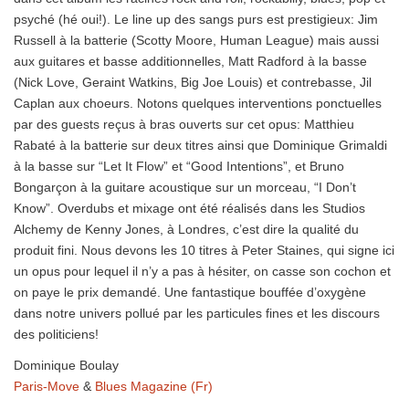
psyché (hé oui!). Le line up des sangs purs est prestigieux: Jim
Russell à la batterie (Scotty Moore, Human League) mais aussi
aux guitares et basse additionnelles, Matt Radford à la basse
(Nick Love, Geraint Watkins, Big Joe Louis) et contrebasse, Jil
Caplan aux choeurs. Notons quelques interventions ponctuelles
par des guests reçus à bras ouverts sur cet opus: Matthieu
Rabaté à la batterie sur deux titres ainsi que Dominique Grimaldi
à la basse sur “Let It Flow” et “Good Intentions”, et Bruno
Bongarçon à la guitare acoustique sur un morceau, “I Don’t
Know”. Overdubs et mixage ont été réalisés dans les Studios
Alchemy de Kenny Jones, à Londres, c’est dire la qualité du
produit fini. Nous devons les 10 titres à Peter Staines, qui signe ici
un opus pour lequel il n’y a pas à hésiter, on casse son cochon et
on paye le prix demandé. Une fantastique bouffée d’oxygène
dans notre univers pollué par les particules fines et les discours
des politiciens!
Dominique Boulay
Paris-Move
&
Blues Magazine (Fr)