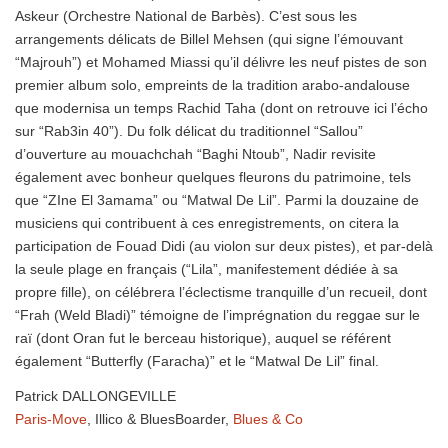
Askeur (Orchestre National de Barbès). C’est sous les
arrangements délicats de Billel Mehsen (qui signe l’émouvant
“Majrouh”) et Mohamed Miassi qu’il délivre les neuf pistes de son
premier album solo, empreints de la tradition arabo-andalouse
que modernisa un temps Rachid Taha (dont on retrouve ici l’écho
sur “Rab3in 40”). Du folk délicat du traditionnel “Sallou”
d’ouverture au mouachchah “Baghi Ntoub”, Nadir revisite
également avec bonheur quelques fleurons du patrimoine, tels
que “ZIne El 3amama” ou “Matwal De Lil”. Parmi la douzaine de
musiciens qui contribuent à ces enregistrements, on citera la
participation de Fouad Didi (au violon sur deux pistes), et par-delà
la seule plage en français (“Lila”, manifestement dédiée à sa
propre fille), on célébrera l’éclectisme tranquille d’un recueil, dont
“Frah (Weld Bladi)” témoigne de l’imprégnation du reggae sur le
raï (dont Oran fut le berceau historique), auquel se référent
également “Butterfly (Faracha)” et le “Matwal De Lil” final.
Patrick DALLONGEVILLE
Paris-Move
, Illico & BluesBoarder,
Blues & Co