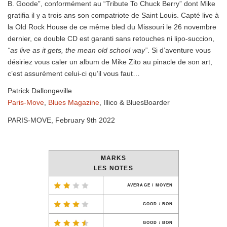
B. Goode”, conformément au “Tribute To Chuck Berry” dont Mike
gratifia il y a trois ans son compatriote de Saint Louis. Capté live à
la Old Rock House de ce même bled du Missouri le 26 novembre
dernier, ce double CD est garanti sans retouches ni lipo-succion,
“as live as it gets, the mean old school way”
. Si d’aventure vous
désiriez vous caler un album de Mike Zito au pinacle de son art,
c’est assurément celui-ci qu’il vous faut…
Patrick Dallongeville
Paris-Move
,
Blues Magazine
, Illico & BluesBoarder
PARIS-MOVE, February 9th 2022
MARKS
LES NOTES
AVERAGE / MOYEN
GOOD / BON
GOOD / BON