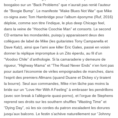
boogaloo sur un “Back Problems” que n’aurait pas renié l’auteur
de “Boogie Bump”. Le manifeste “Make Blues Not War” que Mike
co-signa avec Tom Hambridge pour l’album éponyme (Ruf, 2016)
déploie, comme son titre l’indique, le plus deep Chicago feel,
dans la veine de “Hoochie Coochie Man” et consorts. Le second
CD entame les mondanités, puisqu’y apparaissent deux des
collègues de label de Mike (les guitaristes Tony Campanella et
Dave Kalz), ainsi que l’ami axe killer Eric Gales, passé en voisin
donner la réplique impromptue à un Zito éperdu, au fil d’un
“Voodoo Chile” d’anthologie. Si la camaraderie y demeure de
rigueur, “Highway Mama” et “The Road Never Ends” n’en font pas
pour autant l’économie de viriles empoignades de manches, dans
l’esprit des premiers Allmans (quand Duane et Dickey s’y tiraient
la bourre). Seul aux commandes, Mike n’en lâche pas moins la
bride sur un “Love Her With A Feeling” à embraser les pendrillons
(avec son break à l’allégorie quasi-porno), et l’orgue de Stephens
reprend ses droits sur les southern shuffles “Wasting Time” et
“Dying Day”, où les six cordes du patron escaladent les dorures
jusqu’aux balcons. Le festin s’achève naturellement sur “Johnny