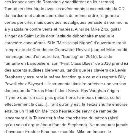
ces iconoclastes de Ramones y sacrifièrent en leur temps).
Tombé en désuétude avec les avènements concomitants du CD,
du hardcore et autres aberrations du même ordre, le genre a
certes périclité, mais quelques nostalgiques persistent néanmoins
à y satisfaire contre vents et marées. Ainsi de Mike Zito, guitar
slinger de Saint Louis dont l’attitude débonnaire masque le
caractère conquérant. Si le “Mississippi Nights” d’ouverture trahit
l’empreinte de Creedence Clearwater Revival (auquel Mike rendit
hommage lors d’un autre live, “Bootleg” en 2015), la slide
fumante en bandoulière, son “First Class Blues” de 2018 prend ici
des accents sudistes bienvenus, tandis que les claviers de Lewis
Stephens y assurent la même fonction que ceux du regretté Billy
Powell chez Skynyrd. L’instrumental titulaire précède une version
dantesque du “Texas Flood” dont Stevie Ray Vaughan érigea
l’hymne que l’on sait: plus guitar-hero, tu meurs (mince, ce fut
effectivement le cas…). Tant qu’on y est, le Texas shuffle endorse
ensuite un “Hell On Me” trop heureux de servir de rampe de
lancement à la Telecaster à tête chercheuse du patron (ainsi
qu’au solo d’orgue ébouriffant de Stephens). Ne manquant jamais
d’invoquer Freddie King pour modèle, Mike en épouse le