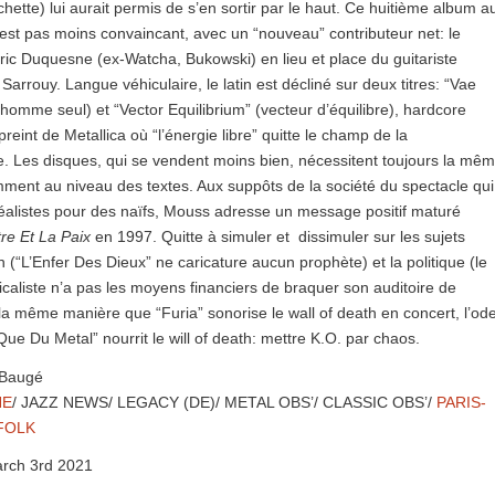
ochette) lui aurait permis de s’en sortir par le haut. Ce huitième album a
en est pas moins convaincant, avec un “nouveau” contributeur net: le
ic Duquesne (ex-Watcha, Bukowski) en lieu et place du guitariste
Sarrouy. Langue véhiculaire, le latin est décliné sur deux titres: “Vae
l’homme seul) et “Vector Equilibrium” (vecteur d’équilibre), hardcore
int de Metallica où “l’énergie libre” quitte le champ de la
 Les disques, qui se vendent moins bien, nécessitent toujours la mê
mment au niveau des textes. Aux suppôts de la société du spectacle qui
déalistes pour des naïfs, Mouss adresse un message positif maturé
re Et La Paix
en 1997. Quitte à simuler et dissimuler sur les sujets
ion (“L’Enfer Des Dieux” ne caricature aucun prophète) et la politique (le
dicaliste n’a pas les moyens financiers de braquer son auditoire de
e la même manière que “Furia” sonorise le wall of death en concert, l’od
Que Du Metal” nourrit le will of death: mettre K.O. par chaos.
 Baugé
NE
/ JAZZ NEWS/ LEGACY (DE)/ METAL OBS’/ CLASSIC OBS’/
PARIS-
FOLK
rch 3rd 2021