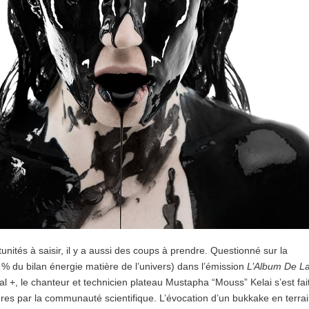
tunités à saisir, il y a aussi des coups à prendre. Questionné sur la
 % du bilan énergie matière de l’univers) dans l’émission
L’Album De L
l +, le chanteur et technicien plateau Mustapha “Mouss” Kelai s’est fai
ières par la communauté scientifique. L’évocation d’un bukkake en terra