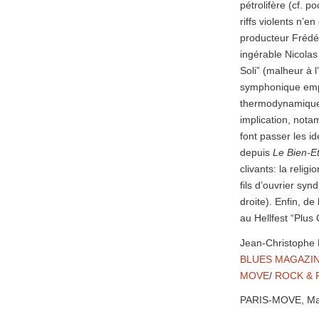
pétrolifère (cf. p
riffs violents n’
producteur Frédér
ingérable Nicolas 
Soli” (malheur à 
symphonique empre
thermodynamique.
implication, nota
font passer les i
depuis
Le Bien-Et
clivants: la relig
fils d’ouvrier syn
droite). Enfin, d
au Hellfest “Plus 
Jean-Christophe
BLUES MAGAZI
MOVE
/
ROCK & 
PARIS-MOVE, Ma