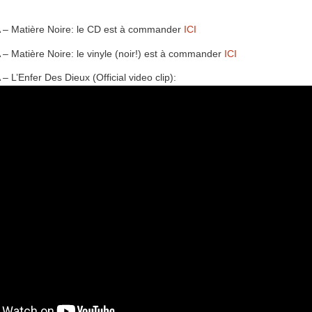
 Matière Noire: le CD est à commander
ICI
Matière Noire: le vinyle (noir!) est à commander
ICI
’Enfer Des Dieux (Official video clip):