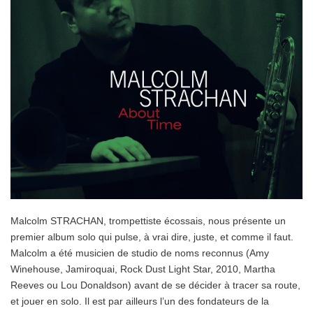
Malcolm STRACHAN, trompettiste écossais, nous présente un
premier album solo qui pulse, à vrai dire, juste, et comme il faut.
Malcolm a été musicien de studio de noms reconnus (Amy
Winehouse, Jamiroquai, Rock Dust Light Star, 2010, Martha
Reeves ou Lou Donaldson) avant de se décider à tracer sa route,
et jouer en solo. Il est par ailleurs l’un des fondateurs de la