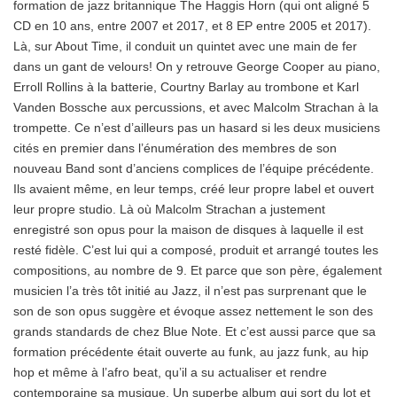
formation de jazz britannique The Haggis Horn (qui ont aligné 5
CD en 10 ans, entre 2007 et 2017, et 8 EP entre 2005 et 2017).
Là, sur About Time, il conduit un quintet avec une main de fer
dans un gant de velours! On y retrouve George Cooper au piano,
Erroll Rollins à la batterie, Courtny Barlay au trombone et Karl
Vanden Bossche aux percussions, et avec Malcolm Strachan à la
trompette. Ce n’est d’ailleurs pas un hasard si les deux musiciens
cités en premier dans l’énumération des membres de son
nouveau Band sont d’anciens complices de l’équipe précédente.
Ils avaient même, en leur temps, créé leur propre label et ouvert
leur propre studio. Là où Malcolm Strachan a justement
enregistré son opus pour la maison de disques à laquelle il est
resté fidèle. C’est lui qui a composé, produit et arrangé toutes les
compositions, au nombre de 9. Et parce que son père, également
musicien l’a très tôt initié au Jazz, il n’est pas surprenant que le
son de son opus suggère et évoque assez nettement le son des
grands standards de chez Blue Note. Et c’est aussi parce que sa
formation précédente était ouverte au funk, au jazz funk, au hip
hop et même à l’afro beat, qu’il a su actualiser et rendre
contemporaine sa musique. Un superbe album qui sort du lot et