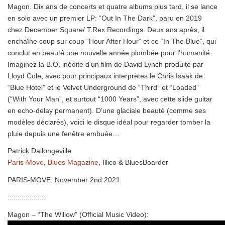
Magon. Dix ans de concerts et quatre albums plus tard, il se lance
en solo avec un premier LP: “Out In The Dark”, paru en 2019
chez December Square/ T.Rex Recordings. Deux ans après, il
enchaîne coup sur coup “Hour After Hour” et ce “In The Blue”, qui
conclut en beauté une nouvelle année plombée pour l’humanité.
Imaginez la B.O. inédite d’un film de David Lynch produite par
Lloyd Cole, avec pour principaux interprètes le Chris Isaak de
“Blue Hotel” et le Velvet Underground de “Third” et “Loaded”
(“With Your Man”, et surtout “1000 Years”, avec cette slide guitar
en echo-delay permanent). D’une glaciale beauté (comme ses
modèles déclarés), voici le disque idéal pour regarder tomber la
pluie depuis une fenêtre embuée…
Patrick Dallongeville
Paris-Move
,
Blues Magazine
, Illico & BluesBoarder
PARIS-MOVE, November 2nd 2021
:::::::::::::::::::
Magon – “The Willow” (Official Music Video):