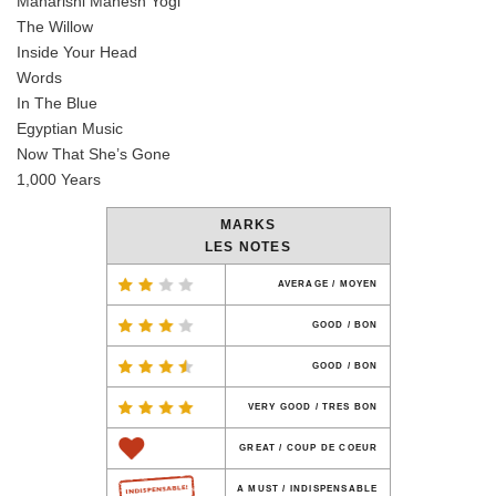
Maharishi Mahesh Yogi
The Willow
Inside Your Head
Words
In The Blue
Egyptian Music
Now That She’s Gone
1,000 Years
MARKS
LES NOTES
AVERAGE / MOYEN
GOOD / BON
GOOD / BON
VERY GOOD / TRES BON
GREAT / COUP DE COEUR
A MUST / INDISPENSABLE