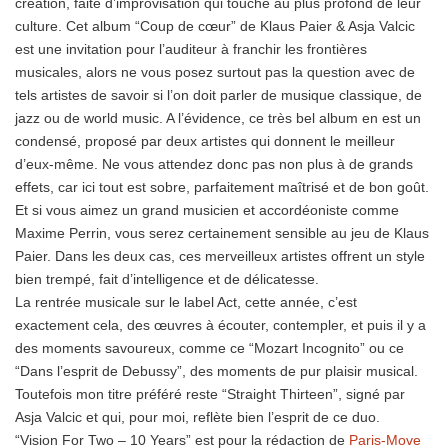
création, faite d’improvisation qui touche au plus profond de leur
culture. Cet album “Coup de cœur” de Klaus Paier & Asja Valcic
est une invitation pour l’auditeur à franchir les frontières
musicales, alors ne vous posez surtout pas la question avec de
tels artistes de savoir si l’on doit parler de musique classique, de
jazz ou de world music. A l’évidence, ce très bel album en est un
condensé, proposé par deux artistes qui donnent le meilleur
d’eux-même. Ne vous attendez donc pas non plus à de grands
effets, car ici tout est sobre, parfaitement maîtrisé et de bon goût.
Et si vous aimez un grand musicien et accordéoniste comme
Maxime Perrin, vous serez certainement sensible au jeu de Klaus
Paier. Dans les deux cas, ces merveilleux artistes offrent un style
bien trempé, fait d’intelligence et de délicatesse.
La rentrée musicale sur le label Act, cette année, c’est
exactement cela, des œuvres à écouter, contempler, et puis il y a
des moments savoureux, comme ce “Mozart Incognito” ou ce
“Dans l’esprit de Debussy”, des moments de pur plaisir musical.
Toutefois mon titre préféré reste “Straight Thirteen”, signé par
Asja Valcic et qui, pour moi, reflète bien l’esprit de ce duo.
“Vision For Two – 10 Years” est pour la rédaction de
Paris-Move