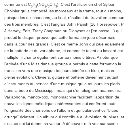
connnue est C
H
(NO
)
CH
). C’est l’artificier en chef Sylban
6
2
2
3
3
Choinier qui a composé les morceaux et la trame, tout du moins,
puisque les dix chansons, au final, résultent du travail en commun
des trois membres. C’est l’anglais John Parish (16 Horsepower, P
J Harvey, Eels, Tracy Chapman ou Dionysos et j’en passe…) qui
produit le disque, preuve que cette formation joue désormais
dans la cour des grands. C’est ce même John qui joue également
de la batterie et du variaphone, et comme le talent du lascard est
multiple, il chante également sur au moins 5 titres. A noter que
l’arrivée d’une Miss dans le groupe a permis à cette formation la
transition vers une musique toujours teintée de bleu, mais en
pleine évolution. Claviers, guitare et batterie deviennent autant
d’instruments au service d’une musique qui a toujours les pieds
dans la boue du Mississippi, mais qui s’en éloignent néanmoins…
Variaphone, mando-box, monomachine facilitent l’apparition de
nouvelles lignes mélodiques intéressantes qui confèrent toute
l’originalité des chansons de l’album et qui balancent ce “blues
grunge” éclatant. Un album qui contribue à l’évolution du blues, et
c’est ce qui lui donne sa valeur! A découvrir et à voir sur scène.