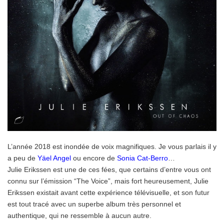
L’année 2018 est inondée de voix magnifiques. Je vous parlais il y
a peu de
Yäel Angel
ou encore de
Sonia Cat-Berro
…
Julie Erikssen est une de ces fées, que certains d’entre vous ont
connu sur l’émission “The Voice”, mais fort heureusement, Julie
Erikssen existait avant cette expérience télévisuelle, et son futur
est tout tracé avec un superbe album très personnel et
authentique, qui ne ressemble à aucun autre.