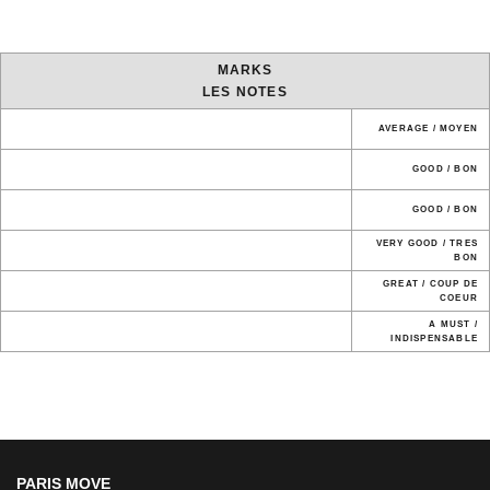
MARKS
LES NOTES
AVERAGE / MOYEN
GOOD / BON
GOOD / BON
VERY GOOD / TRES
BON
GREAT / COUP DE
COEUR
A MUST /
INDISPENSABLE
PARIS MOVE