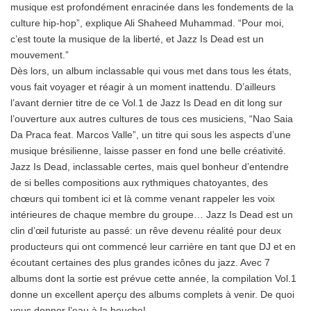
musique est profondément enracinée dans les fondements de la
culture hip-hop”, explique Ali Shaheed Muhammad. “Pour moi,
c’est toute la musique de la liberté, et Jazz Is Dead est un
mouvement.”
Dès lors, un album inclassable qui vous met dans tous les états,
vous fait voyager et réagir à un moment inattendu. D’ailleurs
l’avant dernier titre de ce Vol.1 de Jazz Is Dead en dit long sur
l’ouverture aux autres cultures de tous ces musiciens, “Nao Saia
Da Praca feat. Marcos Valle”, un titre qui sous les aspects d’une
musique brésilienne, laisse passer en fond une belle créativité.
Jazz Is Dead, inclassable certes, mais quel bonheur d’entendre
de si belles compositions aux rythmiques chatoyantes, des
chœurs qui tombent ici et là comme venant rappeler les voix
intérieures de chaque membre du groupe… Jazz Is Dead est un
clin d’œil futuriste au passé: un rêve devenu réalité pour deux
producteurs qui ont commencé leur carrière en tant que DJ et en
écoutant certaines des plus grandes icônes du jazz. Avec 7
albums dont la sortie est prévue cette année, la compilation Vol.1
donne un excellent aperçu des albums complets à venir. De quoi
vous donner l’eau à la bouche!