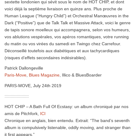
sextette londonien qui sévit sous le nom de HOT CHIP, et dont
voici déjà la septième livraison en quinze ans. Plus proche de
Human League (“Hungry Child”) et Orchestral Manœuvres in the
Dark (“Positive”) que de Talk Talk et Massive Attack, voici le genre
de tapis sonore moelleux qui accompagnera, selon vos humeurs,
vos ablutions vespérales, vos apéros romantiques, votre running
du matin ou vos virées du samedi en Twingo chez Carrefour.
Déconseillé toutefois aux diabétiques et aux tachycardiques
(risques d’effets secondaires indésirables).
Patrick Dallongeville
Paris-Move
,
Blues Magazine
, Illico & BluesBoarder
PARIS-MOVE, July 24th 2019
::::::::::::::::::::
HOT CHIP – A Bath Full Of Ecstasy: un album chroniqué par nos
amis de Pitchfork,
ICI
Chronique en anglais, bien entendu. Extrait: “The band’s seventh
album is compulsively listenable, oddly moving, and stranger than
it first appears.”