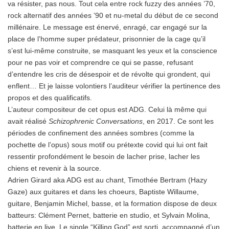
va résister, pas nous. Tout cela entre rock fuzzy des années ’70,
rock alternatif des années ’90 et nu-metal du début de ce second
millénaire. Le message est énervé, enragé, car engagé sur la
place de l’homme super prédateur, prisonnier de la cage qu’il
s’est lui-même construite, se masquant les yeux et la conscience
pour ne pas voir et comprendre ce qui se passe, refusant
d’entendre les cris de désespoir et de révolte qui grondent, qui
enflent… Et je laisse volontiers l’auditeur vérifier la pertinence des
propos et des qualificatifs.
L’auteur compositeur de cet opus est ADG. Celui là même qui
avait réalisé
Schizophrenic Conversations
, en 2017. Ce sont les
périodes de confinement des années sombres (comme la
pochette de l’opus) sous motif ou prétexte covid qui lui ont fait
ressentir profondément le besoin de lacher prise, lacher les
chiens et revenir à la source.
Adrien Girard aka ADG est au chant, Timothée Bertram (Hazy
Gaze) aux guitares et dans les choeurs, Baptiste Willaume,
guitare, Benjamin Michel, basse, et la formation dispose de deux
batteurs: Clément Pernet, batterie en studio, et Sylvain Molina,
batterie en live. Le single “Killing God” est sorti, accompagné d’un