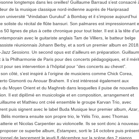
ésonne longtemps dans les oreilles! Guillaume Barraud s’est consacré 
ndeur de la musique classique nord-indienne auprès de Hariprasad
n université “Vrindaban Gurukul” à Bombay et il s’impose aujourd’hui
 soliste du récital de flûte bansuri. Son palmares est impressionnant e
ns 50 lignes de plus à cette chronique pour tout lister. Il est à la tête d’u
ntemporain avec le guitariste anglais Tam de Villiers, le batteur belge
assiste réunionnais Johann Berby, et a sorti un premier album en 2018
-Jazz Sessions
. Un second opus est d’ailleurs en préparation. Guillau
t à la Philharmonie de Paris pour des concerts pédagogiques, et il méri
t pour ses intervention à l’hôpital pour “des concerts au chevet”.
 son côté, s’est inspiré à l’origine de musiciens comme Chick Corea,
berto Gismonti ou Anouar Brahem. Il s’est intéressé également aux
 du Moyen Orient et du Maghreb dans lesquelles il puise de nouvelles
tion. Il est diplômé en musicologie et en composition, arrangement et
uillaume et Mathieu ont créé ensemble le groupe Karvan Trio, avec
strent puis signent avec le label Buda Musique leur premier album,
Azar
,
Bélis montera ensuite son propre trio, le Yélis Trio, avec Thomas
batterie et Nicolas Carpentier au violoncelle. Ils se sont donc à nouveau
 proposer ce superbe album,
Estampes
, sorti le 14 octobre puis présen
ionnel de lancement le jeudi 8 décembre sur la scène des 2 pianos,