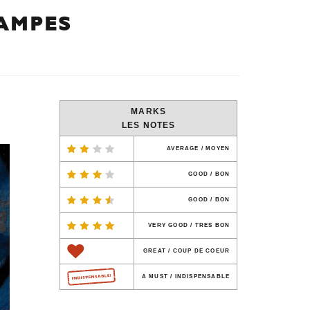
TAMPES
MARKS
LES NOTES
AVERAGE / MOYEN
GOOD / BON
GOOD / BON
VERY GOOD / TRES BON
GREAT / COUP DE COEUR
A MUST / INDISPENSABLE