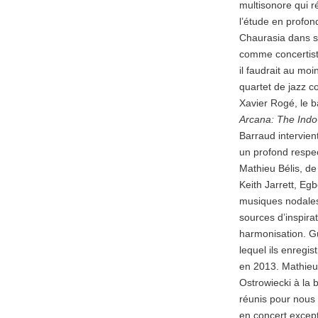
multisonore qui r
l’étude en profo
Chaurasia dans so
comme concertiste
il faudrait au moi
quartet de jazz co
Xavier Rogé, le b
Arcana: The Indo
Barraud intervien
un profond respec
Mathieu Bélis, de
Keith Jarrett, Eg
musiques nodales
sources d’inspira
harmonisation. G
lequel ils enregi
en 2013. Mathieu 
Ostrowiecki à la 
réunis pour nous
en concert except