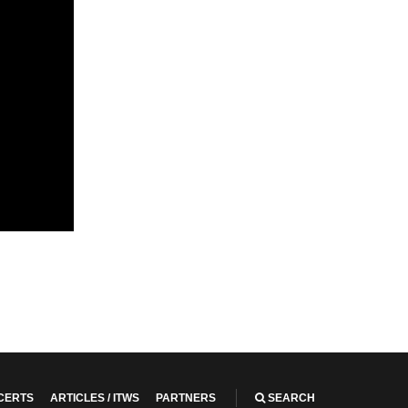
CERTS
ARTICLES / ITWS
PARTNERS
SEARCH