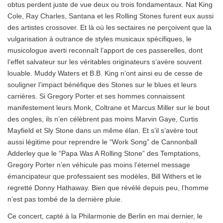
obtus perdent juste de vue deux ou trois fondamentaux. Nat King
Cole, Ray Charles, Santana et les Rolling Stones furent eux aussi
des artistes crossover. Et là où les sectaires ne perçoivent que la
vulgarisation à outrance de styles musicaux spécifiques, le
musicologue averti reconnaît l’apport de ces passerelles, dont
l’effet salvateur sur les véritables originateurs s’avère souvent
louable. Muddy Waters et B.B. King n’ont ainsi eu de cesse de
souligner l’impact bénéfique des Stones sur le blues et leurs
carrières. Si Gregory Porter et ses hommes connaissent
manifestement leurs Monk, Coltrane et Marcus Miller sur le bout
des ongles, ils n’en célèbrent pas moins Marvin Gaye, Curtis
Mayfield et Sly Stone dans un même élan. Et s’il s’avère tout
aussi légitime pour reprendre le “Work Song” de Cannonball
Adderley que le “Papa Was A Rolling Stone” des Temptations,
Gregory Porter n’en véhicule pas moins l’éternel message
émancipateur que professaient ses modèles, Bill Withers et le
regretté Donny Hathaway. Bien que révélé depuis peu, l’homme
n’est pas tombé de la dernière pluie.
Ce concert, capté à la Philarmonie de Berlin en mai dernier, le