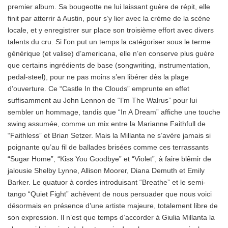
premier album. Sa bougeotte ne lui laissant guère de répit, elle
finit par atterrir à Austin, pour s’y lier avec la crème de la scène
locale, et y enregistrer sur place son troisième effort avec divers
talents du cru. Si l’on put un temps la catégoriser sous le terme
générique (et valise) d’americana, elle n’en conserve plus guère
que certains ingrédients de base (songwriting, instrumentation,
pedal-steel), pour ne pas moins s’en libérer dès la plage
d’ouverture. Ce “Castle In the Clouds” emprunte en effet
suffisamment au John Lennon de “I’m The Walrus” pour lui
sembler un hommage, tandis que “In A Dream” affiche une touche
swing assumée, comme un mix entre la Marianne Faithfull de
“Faithless” et Brian Setzer. Mais la Millanta ne s’avère jamais si
poignante qu’au fil de ballades brisées comme ces terrassants
“Sugar Home”, “Kiss You Goodbye” et “Violet”, à faire blêmir de
jalousie Shelby Lynne, Allison Moorer, Diana Demuth et Emily
Barker. Le quatuor à cordes introduisant “Breathe” et le semi-
tango “Quiet Fight” achèvent de nous persuader que nous voici
désormais en présence d’une artiste majeure, totalement libre de
son expression. Il n’est que temps d’accorder à Giulia Millanta la