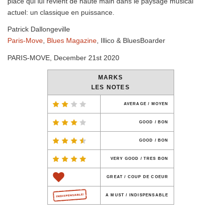
place qui lui revient de haute main dans le paysage musical
actuel: un classique en puissance.
Patrick Dallongeville
Paris-Move
,
Blues Magazine
, Illico & BluesBoarder
PARIS-MOVE, December 21st 2020
MARKS
LES NOTES
AVERAGE / MOYEN
GOOD / BON
GOOD / BON
VERY GOOD / TRES BON
GREAT / COUP DE COEUR
A MUST / INDISPENSABLE