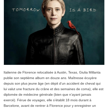
Italienne de Florence relocalisée à Austin, Texas, Giulia Millanta
publie son septième album en douze ans. Maîtresse écuyère
depuis son plus jeune âge (en dépit d’un accident de cheval qui
lui valut une fracture du crâne et des semaines de coma), elle est
diplomée de médecine générale (bien que n’ayant jamais
exercé). Férue de voyages, elle s’établit 18 mois durant à
Barcelone, avant de rentrer à Florence pour y enregistrer un