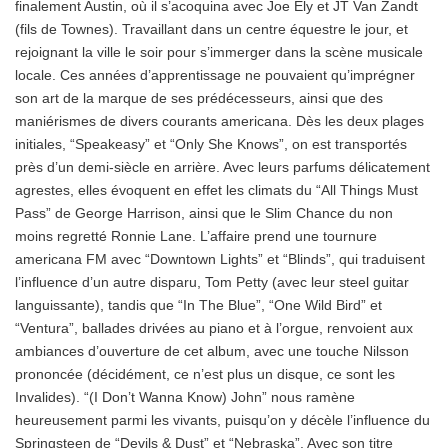
finalement Austin, où il s’acoquina avec Joe Ely et JT Van Zandt
(fils de Townes). Travaillant dans un centre équestre le jour, et
rejoignant la ville le soir pour s’immerger dans la scène musicale
locale. Ces années d’apprentissage ne pouvaient qu’imprégner
son art de la marque de ses prédécesseurs, ainsi que des
maniérismes de divers courants americana. Dès les deux plages
initiales, “Speakeasy” et “Only She Knows”, on est transportés
près d’un demi-siècle en arrière. Avec leurs parfums délicatement
agrestes, elles évoquent en effet les climats du “All Things Must
Pass” de George Harrison, ainsi que le Slim Chance du non
moins regretté Ronnie Lane. L’affaire prend une tournure
americana FM avec “Downtown Lights” et “Blinds”, qui traduisent
l’influence d’un autre disparu, Tom Petty (avec leur steel guitar
languissante), tandis que “In The Blue”, “One Wild Bird” et
“Ventura”, ballades drivées au piano et à l’orgue, renvoient aux
ambiances d’ouverture de cet album, avec une touche Nilsson
prononcée (décidément, ce n’est plus un disque, ce sont les
Invalides). “(I Don’t Wanna Know) John” nous ramène
heureusement parmi les vivants, puisqu’on y décèle l’influence du
Springsteen de “Devils & Dust” et “Nebraska”. Avec son titre