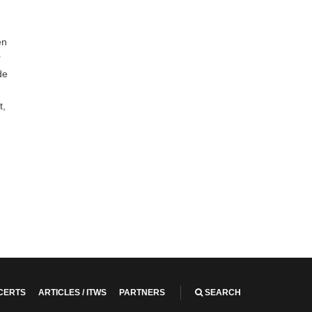
en
r
de
t,
CERTS
ARTICLES / ITWS
PARTNERS
SEARCH