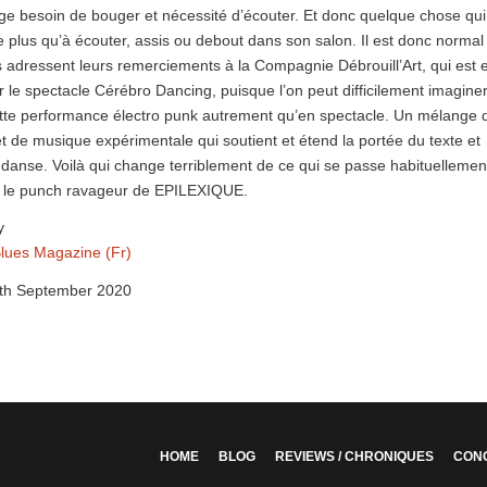
ge besoin de bouger et nécessité d’écouter. Et donc quelque chose qui
ve plus qu’à écouter, assis ou debout dans son salon. Il est donc normal
 adressent leurs remerciements à la Compagnie Débrouill’Art, qui est 
r le spectacle Cérébro Dancing, puisque l’on peut difficilement imagine
cette performance électro punk autrement qu’en spectacle. Un mélange 
 de musique expérimentale qui soutient et étend la portée du texte et
a danse. Voilà qui change terriblement de ce qui se passe habituellemen
ait le punch ravageur de EPILEXIQUE.
y
lues Magazine (Fr)
th September 2020
HOME
BLOG
REVIEWS / CHRONIQUES
CON