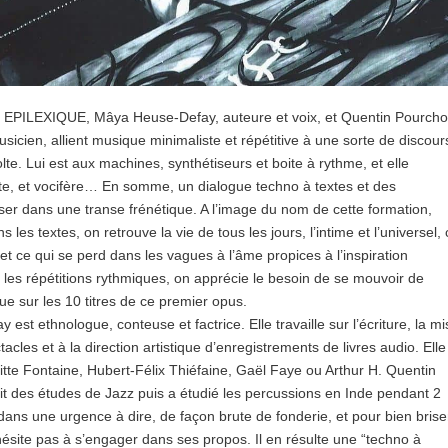
e EPILEXIQUE, Mâya Heuse-Defay, auteure et voix, et Quentin Pourcho
sicien, allient musique minimaliste et répétitive à une sorte de discour
lte. Lui est aux machines, synthétiseurs et boite à rythme, et elle
te, et vocifère… En somme, un dialogue techno à textes et des
nser dans une transe frénétique. A l’image du nom de cette formation,
es textes, on retrouve la vie de tous les jours, l’intime et l’universel, 
et ce qui se perd dans les vagues à l’âme propices à l’inspiration
 les répétitions rythmiques, on apprécie le besoin de se mouvoir de
e sur les 10 titres de ce premier opus.
st ethnologue, conteuse et factrice. Elle travaille sur l’écriture, la mi
cles et à la direction artistique d’enregistrements de livres audio. Elle
te Fontaine, Hubert-Félix Thiéfaine, Gaël Faye ou Arthur H. Quentin
fait des études de Jazz puis a étudié les percussions en Inde pendant 2
 dans une urgence à dire, de façon brute de fonderie, et pour bien brise
’hésite pas à s’engager dans ses propos. Il en résulte une “techno à