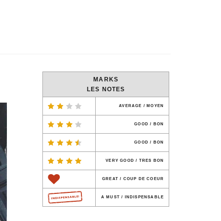
MARKS
LES NOTES
AVERAGE / MOYEN
GOOD / BON
GOOD / BON
VERY GOOD / TRES BON
GREAT / COUP DE COEUR
A MUST / INDISPENSABLE