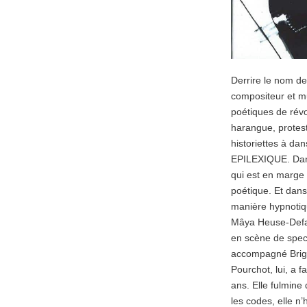
Derrire le nom d
compositeur et mu
poétiques de révo
harangue, protes
historiettes à da
EPILEXIQUE. Dans l
qui est en marge 
poétique. Et dans
manière hypnotiqu
Mâya Heuse-Defay e
en scène de specta
accompagné Brigit
Pourchot, lui, a 
ans. Elle fulmine
les codes, elle n