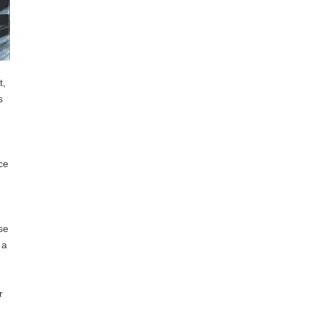
t,
s
ce
se
 a
r