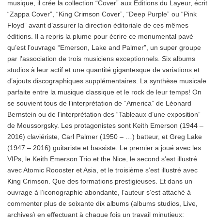
musique, il crée la collection “Cover” aux Editions du Layeur, écrit
“Zappa Cover”, “King Crimson Cover”, “Deep Purple” ou “Pink
Floyd” avant d’assurer la direction éditoriale de ces mêmes
éditions. Il a repris la plume pour écrire ce monumental pavé
qu’est l’ouvrage “Emerson, Lake and Palmer”, un super groupe
par l’association de trois musiciens exceptionnels. Six albums
studios à leur actif et une quantité gigantesque de variations et
d’ajouts discographiques supplémentaires. La synthèse musicale
parfaite entre la musique classique et le rock de leur temps! On
se souvient tous de l’interprétation de “America” de Léonard
Bernstein ou de l’interprétation des “Tableaux d’une exposition”
de Moussorgsky. Les protagonistes sont Keith Emerson (1944 –
2016) claviériste, Carl Palmer (1950 – …) batteur, et Greg Lake
(1947 – 2016) guitariste et bassiste. Le premier a joué avec les
VIPs, le Keith Emerson Trio et the Nice, le second s’est illustré
avec Atomic Roooster et Asia, et le troisième s’est illustré avec
King Crimson. Que des formations prestigieuses. Et dans un
ouvrage à l’iconographie abondante, l’auteur s’est attaché à
commenter plus de soixante dix albums (albums studios, Live,
archives) en effectuant à chaque fois un travail minutieux: