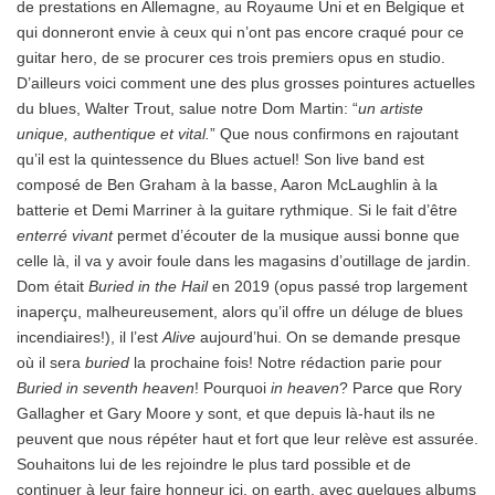
de prestations en Allemagne, au Royaume Uni et en Belgique et
qui donneront envie à ceux qui n’ont pas encore craqué pour ce
guitar hero, de se procurer ces trois premiers opus en studio.
D’ailleurs voici comment une des plus grosses pointures actuelles
du blues, Walter Trout, salue notre Dom Martin: “
un artiste
unique, authentique et vital.
” Que nous confirmons en rajoutant
qu’il est la quintessence du Blues actuel! Son live band est
composé de Ben Graham à la basse, Aaron McLaughlin à la
batterie et Demi Marriner à la guitare rythmique. Si le fait d’être
enterré vivant
permet d’écouter de la musique aussi bonne que
celle là, il va y avoir foule dans les magasins d’outillage de jardin.
Dom était
Buried in the Hail
en 2019 (opus passé trop largement
inaperçu, malheureusement, alors qu’il offre un déluge de blues
incendiaires!), il l’est
Alive
aujourd’hui. On se demande presque
où il sera
buried
la prochaine fois! Notre rédaction parie pour
Buried in seventh heaven
! Pourquoi
in heaven
? Parce que Rory
Gallagher et Gary Moore y sont, et que depuis là-haut ils ne
peuvent que nous répéter haut et fort que leur relève est assurée.
Souhaitons lui de les rejoindre le plus tard possible et de
continuer à leur faire honneur ici, on earth, avec quelques albums