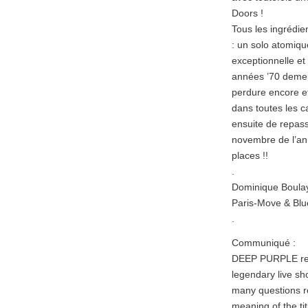
Doors !
Tous les ingrédie
: un solo atomiqu
exceptionnelle et
années ’70 demeur
perdure encore e
dans toutes les c
ensuite de repass
novembre de l’ann
places !!
.
Dominique Boula
Paris-Move & Blu
.
Communiqué :
DEEP PURPLE rece
legendary live sh
many questions re
meaning of the ti