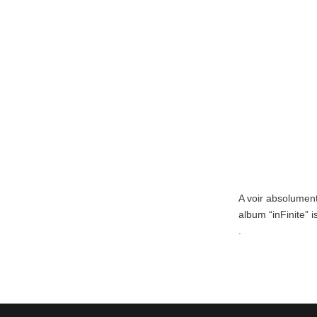
A voir absolument
album “inFinite” i
.