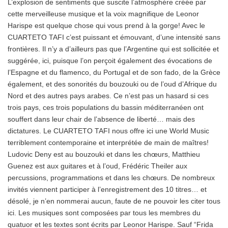
L’explosion de sentiments que suscite l’atmosphère créée par
cette merveilleuse musique et la voix magnifique de Leonor
Harispe est quelque chose qui vous prend à la gorge! Avec le
CUARTETO TAFI c’est puissant et émouvant, d’une intensité sans
frontières. Il n’y a d’ailleurs pas que l’Argentine qui est sollicitée et
suggérée, ici, puisque l’on perçoit également des évocations de
l’Espagne et du flamenco, du Portugal et de son fado, de la Grèce
également, et des sonorités du bouzouki ou de l’oud d’Afrique du
Nord et des autres pays arabes. Ce n’est pas un hasard si ces
trois pays, ces trois populations du bassin méditerranéen ont
souffert dans leur chair de l’absence de liberté… mais des
dictatures. Le CUARTETO TAFI nous offre ici une World Music
terriblement contemporaine et interprétée de main de maîtres!
Ludovic Deny est au bouzouki et dans les chœurs, Matthieu
Guenez est aux guitares et à l’oud, Frédéric Theiler aux
percussions, programmations et dans les chœurs. De nombreux
invités viennent participer à l’enregistrement des 10 titres… et
désolé, je n’en nommerai aucun, faute de ne pouvoir les citer tous
ici. Les musiques sont composées par tous les membres du
quatuor et les textes sont écrits par Leonor Harispe. Sauf “Frida