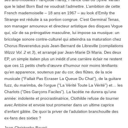
que le label Born Bad ne voudrait l’admettre. L’ambition de cette
French mademoiselle – 18 ans en 1967 – au look d’Emily the
Strange est réduite à sa portion congrue. C’est Germinal Tenas,
son manager amoureux et directeur artistique des disques Vogue
qui, sûr de sa prérogative masculine, lui impose sa musique: un
bricolage sonore contre-culturel qui atteindra sa maturation chez
Chorus Reverendus puis Jean-Bernard de Libreville (compilations
Wizzz Vol. 2
et
3
), et arrangé par Jean-Marie Di Maria. Des deux
EP, un simple italien plus un inédit d’une carrière éclair ne restent
que ces 11 petits chefs-d’œuvre d’humour noir moins lénifiants
qu’en apparence, soutenus par du cor, des flûtes, de la scie
musicale (“Fallait Pas Ecraser La Queue Du Chat”), de la guitare
fuzz, du marimba, de l’orgue (“La Vérité Toute La Vérité”) et… les
Charlots (“Des Garçons Faciles”). La facétie ne durera qu’une
année: indolente et procrastinatrice, Clothilde refuse de tourner
avec Antoine et envoie tout promener dans un ultime caprice
d’enfant gâtée. De quoi la priver de l’adulation branchouille des
ex-fans des sixties ?
Jean-Christophe Baugé