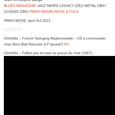
BLUES MAGAZINE
/ JAZZ NEWS/ LEGACY (DE)/ METAL OBS’/
CLASSIC OBS’/
PARIS-MOVE
/
ROCK & FOLK
PARIS-MOVE, April 3rd 2021
::::::::::::::::::
Clothilde – French Swinging Mademoiselle – CD à commander
chez Born Bad Records (LP épuisé!)
ICI
Clothilde – Fallait pas écraser la queue du chat (1967):