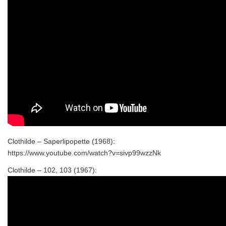
Clothilde – Saperlipopette (1968):
https://www.youtube.com/watch?v=sivp99wzzNk
Clothilde – 102, 103 (1967):