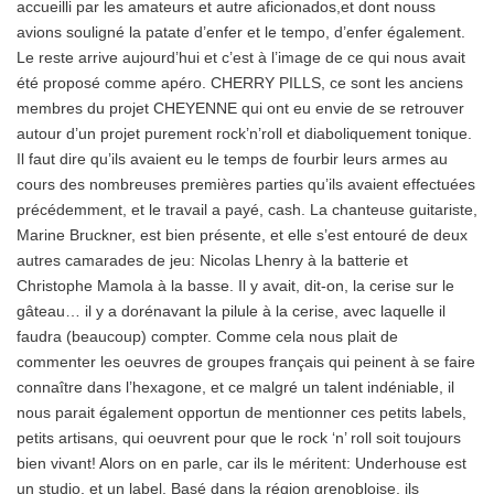
accueilli par les amateurs et autre aficionados,et dont nouss
avions souligné la patate d’enfer et le tempo, d’enfer également.
Le reste arrive aujourd’hui et c’est à l’image de ce qui nous avait
été proposé comme apéro. CHERRY PILLS, ce sont les anciens
membres du projet CHEYENNE qui ont eu envie de se retrouver
autour d’un projet purement rock’n’roll et diaboliquement tonique.
Il faut dire qu’ils avaient eu le temps de fourbir leurs armes au
cours des nombreuses premières parties qu’ils avaient effectuées
précédemment, et le travail a payé, cash. La chanteuse guitariste,
Marine Bruckner, est bien présente, et elle s’est entouré de deux
autres camarades de jeu: Nicolas Lhenry à la batterie et
Christophe Mamola à la basse. Il y avait, dit-on, la cerise sur le
gâteau… il y a dorénavant la pilule à la cerise, avec laquelle il
faudra (beaucoup) compter. Comme cela nous plait de
commenter les oeuvres de groupes français qui peinent à se faire
connaître dans l’hexagone, et ce malgré un talent indéniable, il
nous parait également opportun de mentionner ces petits labels,
petits artisans, qui oeuvrent pour que le rock ‘n’ roll soit toujours
bien vivant! Alors on en parle, car ils le méritent: Underhouse est
un studio, et un label. Basé dans la région grenobloise, ils