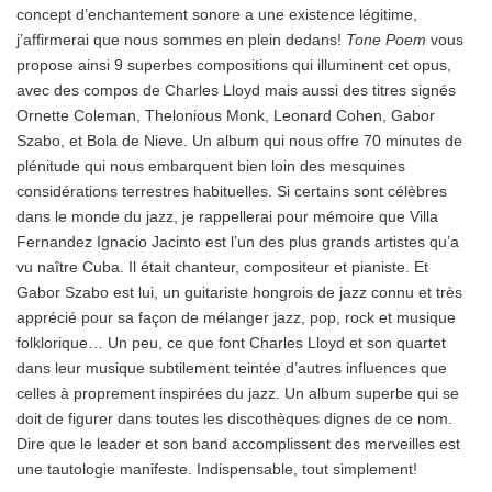
concept d’enchantement sonore a une existence légitime,
j’affirmerai que nous sommes en plein dedans!
Tone Poem
vous
propose ainsi 9 superbes compositions qui illuminent cet opus,
avec des compos de Charles Lloyd mais aussi des titres signés
Ornette Coleman, Thelonious Monk, Leonard Cohen, Gabor
Szabo, et Bola de Nieve. Un album qui nous offre 70 minutes de
plénitude qui nous embarquent bien loin des mesquines
considérations terrestres habituelles. Si certains sont célèbres
dans le monde du jazz, je rappellerai pour mémoire que Villa
Fernandez Ignacio Jacinto est l’un des plus grands artistes qu’a
vu naître Cuba. Il était chanteur, compositeur et pianiste. Et
Gabor Szabo est lui, un guitariste hongrois de jazz connu et très
apprécié pour sa façon de mélanger jazz, pop, rock et musique
folklorique… Un peu, ce que font Charles Lloyd et son quartet
dans leur musique subtilement teintée d’autres influences que
celles à proprement inspirées du jazz. Un album superbe qui se
doit de figurer dans toutes les discothèques dignes de ce nom.
Dire que le leader et son band accomplissent des merveilles est
une tautologie manifeste. Indispensable, tout simplement!