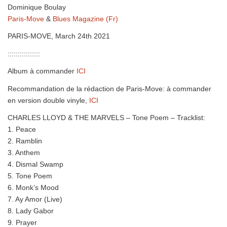
Dominique Boulay
Paris-Move
&
Blues Magazine (Fr)
PARIS-MOVE, March 24th 2021
::::::::::::::::
Album à commander
ICI
Recommandation de la rédaction de Paris-Move: à commander
en version double vinyle,
ICI
CHARLES LLOYD & THE MARVELS – Tone Poem – Tracklist:
1. Peace
2. Ramblin
3. Anthem
4. Dismal Swamp
5. Tone Poem
6. Monk’s Mood
7. Ay Amor (Live)
8. Lady Gabor
9. Prayer