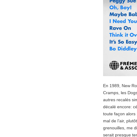
En 1989, New Rose
Cramps, les Dogs,
autres recalés si
décalé encore: cé
toute façon alors 
mal de l’air, plu
grenouilles, me d
serait presque ten