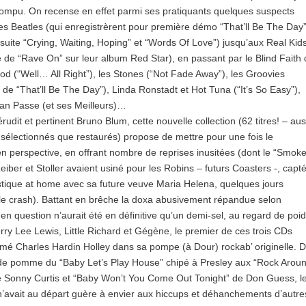
rrompu. On recense en effet parmi ses pratiquants quelques suspects
les Beatles (qui enregistrèrent pour première démo “That’ll Be The Day”
 suite “Crying, Waiting, Hoping” et “Words Of Love”) jusqu’aux Real Kid
ue de “Rave On” sur leur album Red Star), en passant par le Blind Faith
d (“Well… All Right”), les Stones (“Not Fade Away”), les Groovies
e de “That’ll Be The Day”), Linda Ronstadt et Hot Tuna (“It’s So Easy”),
ean Passe (et ses Meilleurs)…
érudit et pertinent Bruno Blum, cette nouvelle collection (62 titres! – aus
sélectionnés que restaurés) propose de mettre pour une fois le
en perspective, en offrant nombre de reprises inusitées (dont le “Smok
eiber et Stoller avaient usiné pour les Robins – futurs Coasters -, capt
tique at home avec sa future veuve Maria Helena, quelques jours
le crash). Battant en brêche la doxa abusivement répandue selon
 en question n’aurait été en définitive qu’un demi-sel, au regard de poi
erry Lee Lewis, Little Richard et Gégène, le premier de ces trois CDs
mé Charles Hardin Holley dans sa pompe (à Dour) rockab’ originelle. 
 de pomme du “Baby Let’s Play House” chipé à Presley aux “Rock Arou
de Sonny Curtis et “Baby Won’t You Come Out Tonight” de Don Guess, l
avait au départ guère à envier aux hiccups et déhanchements d’autre