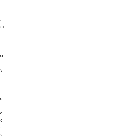
,
s
 de
si
ey
é
ds
De
nd
e
s