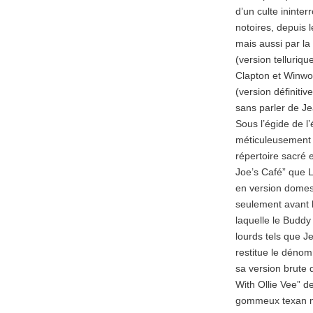
d’un culte ininte
notoires, depuis 
mais aussi par la
(version telluriq
Clapton et Winwoo
(version définitiv
sans parler de J
Sous l’égide de l’
méticuleusement 
répertoire sacré 
Joe’s Café” que L
en version domes
seulement avant 
laquelle le Buddy
lourds tels que J
restitue le dénom
sa version brute
With Ollie Vee” 
gommeux texan n’