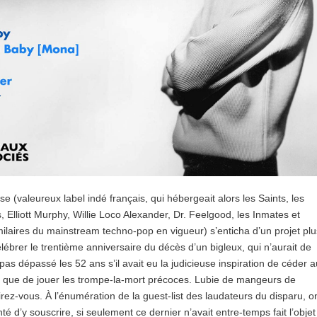
 (valeureux label indé français, qui hébergeait alors les Saints, les
 Elliott Murphy, Willie Loco Alexander, Dr. Feelgood, les Inmates et
milaires du mainstream techno-pop en vigueur) s’enticha d’un projet plu
lébrer le trentième anniversaire du décès d’un bigleux, qui n’aurait de
pas dépassé les 52 ans s’il avait eu la judicieuse inspiration de céder a
tôt que de jouer les trompe-la-mort précoces. Lubie de mangeurs de
irez-vous. À l’énumération de la guest-list des laudateurs du disparu, o
té d’y souscrire, si seulement ce dernier n’avait entre-temps fait l’objet