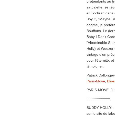
prétendants au trô
sa palette, se ré
et Cochran dans d
Boy !”, “Maybe Ba
dogme, je préfèr
Bouffons. Le dern
Baby I Don’t Care
“Abominable Snow
Holly) et Weezer 
vintage d’un pré
pour l’éternité, e
témoigner.
Patrick Dallongevi
Paris-Move
,
Blue
PARIS-MOVE, Jun
:::::::::::::::::::::::
BUDDY HOLLY – Th
sur le site du lab