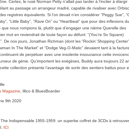
ne. Certes, le rusé Norman Petty n’allait pas tarder à l’inciter à élargir
vélant au passage un arrangeur madré, capable de rivaliser avec Orbis
es registres équivalents. Si l’on devait n’en considérer “Peggy Sue”, 
by”, “Little Baby”, “Rave On” ou “Heartbeat” que pour des inflexions d
e que nous rompions là, plutôt que d’engager une nième Querelle des
ier mot en reviendrait de toute façon au défunt: “(You’re So Square)
”. De nos jours, Jonathan Richman (dont les “Rockin’ Shopping Center”
man In The Market” et “Dodge Veg-O-Matic” devaient tant à la factur
continuent de perpétuer avec une insolente insouciance cette innocen
curseur de génie. Qu’importent les exégèses, Buddy aura toujours 22 a
t cette collection présente l’avantage de sortir des sentiers battus pour 
lle
s Magazine
, Illico & BluesBoarder
e 9th 2020
e Indispensable 1955-1959: un superbe coffret de 3CDs à retrouve
el,
ICI