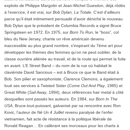
exploits de Philippe Margotin et Jean-Michel Guesdon, déjà rôdés
à l’exercice, il est vrai, sur
Bob Dylan, La Totale
. C’est d’ailleurs
parce qu’il était intimement persuadé d’avoir déniché le nouveau
Bob Dylan que le président de Columbia Records a signé Bruce
Springsteen en 1972. En 1975, sur
Born To Run
, le “boss”, col
bleu du New Jersey, chante un rêve américain devenu
inaccessible au plus grand nombre, s’inspirant du 7ème art pour
développer les thèmes des femmes qu’on ne peut oublier, de la
classe ouvrière aliénée au travail, et de la route qui permet la fuite
en avant. L’E Street Band – du nom de la rue où habitait le
claviériste David Sancious – est à Bruce ce que le Band était à
Bob. Son pilier et saxophoniste, Clarence Clemons, a également
loué ses services à Twisted Sister (
Come Out And Play
, 1985) et
Great White (
Sail Away
, 1994), deux références hair metal à côté
desquelles sont passés les auteurs. En 1984, sur
Born In The
USA
, Bruce-tout-puissant, galvanisé par sa rencontre avec Ron
Kovic, l’auteur de
Né Un 4 Juillet
revenu paralysé de l’enfer
vietnamien, fait acte de résistance à la politique libérale de
Ronald Reagan… En calibrant ses morceaux pour les charts à