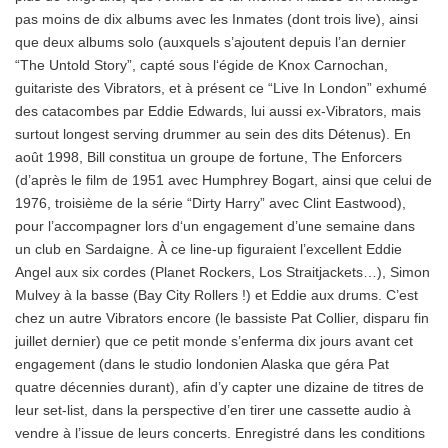
pas moins de dix albums avec les Inmates (dont trois live), ainsi
que deux albums solo (auxquels s’ajoutent depuis l’an dernier
“The Untold Story”, capté sous l‘égide de Knox Carnochan,
guitariste des Vibrators, et à présent ce “Live In London” exhumé
des catacombes par Eddie Edwards, lui aussi ex-Vibrators, mais
surtout longest serving drummer au sein des dits Détenus). En
août 1998, Bill constitua un groupe de fortune, The Enforcers
(d’après le film de 1951 avec Humphrey Bogart, ainsi que celui de
1976, troisième de la série “Dirty Harry” avec Clint Eastwood),
pour l’accompagner lors d‘un engagement d’une semaine dans
un club en Sardaigne. À ce line-up figuraient l’excellent Eddie
Angel aux six cordes (Planet Rockers, Los Straitjackets…), Simon
Mulvey à la basse (Bay City Rollers !) et Eddie aux drums. C’est
chez un autre Vibrators encore (le bassiste Pat Collier, disparu fin
juillet dernier) que ce petit monde s’enferma dix jours avant cet
engagement (dans le studio londonien Alaska que géra Pat
quatre décennies durant), afin d’y capter une dizaine de titres de
leur set-list, dans la perspective d’en tirer une cassette audio à
vendre à l’issue de leurs concerts. Enregistré dans les conditions