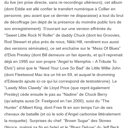
du live (en prise directe, sans re-recordings ultérieurs), cet album
(dont Eddie est allé confier le transfert numérique à Collier en
personne, peu avant que ce dernier ne disparaisse) a tout du brut
de décoffrage (en dépit de la présence du moindre public lors de
son enregistrement). S’ouvrant sur une version effrénée du
“Sweet Little Rock N’ Roller” de daddy Chuck (dont les Groovies,
Rod Stewart et plus près de nous, Nikki Hill, rendirent eux aussi
des versions séminales), ce set enchaîne sur le “Mess Of Blues”
d’Elvis Presley (dont Bill demeure un fan éperdu, et qu’il reprenait
déjà en 1995 sur son propre “Angel to Memphis – A Tribute To
Elvis”) ainsi que le “Need Your Love So Bad” de Little Willie John
(dont Fleetwood Mac tira un hit en 69, et auquel le drumming
d’Edwards ajoute ici ce qui lui correspond de testostérone). Le
“Lawdy Miss Clawdy” de Lloyd Price (que reprit également
Presley) cède ensuite le pas au “Nadine” de Chuck Berry
(qu’adopta aussi Dr. Feelgood en l’an 2000), suivi du “The
Hunter” d’Albert King, dont Free fit en son temps l’un de ses
chevaux de bataille (et où le solo d’Angel carbonise littéralement
la moquette). Surprises du chef: “Brown Sugar” des Stones
(féroce, malgré sa fin en fade) et le “Blues Deluxe” du Jeff Beck