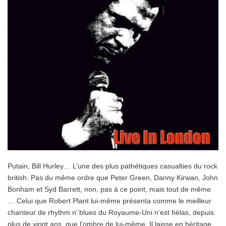
Putain, Bill Hurley… L’une des plus pathétiques casualties du rock
british. Pas du même ordre que Peter Green, Danny Kirwan, John
Bonham et Syd Barrett, non, pas à ce point, mais tout de même
… Celui que Robert Plant lui-même présenta comme le meilleur
chanteur de rhythm n’ blues du Royaume-Uni n’est hélas, depuis
plus de vingt ans, que l’ombre de lui-même. Il laisse en héritage