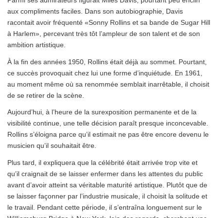
Parmi ses admirateurs figurait Miles Davis, pourtant peu enclin
aux compliments faciles. Dans son autobiographie, Davis
racontait avoir fréquenté «Sonny Rollins et sa bande de Sugar Hill
à Harlem», percevant très tôt l’ampleur de son talent et de son
ambition artistique.
À la fin des années 1950, Rollins était déjà au sommet. Pourtant,
ce succès provoquait chez lui une forme d’inquiétude. En 1961,
au moment même où sa renommée semblait inarrêtable, il choisit
de se retirer de la scène.
Aujourd’hui, à l’heure de la surexposition permanente et de la
visibilité continue, une telle décision paraît presque inconcevable.
Rollins s’éloigna parce qu’il estimait ne pas être encore devenu le
musicien qu’il souhaitait être.
Plus tard, il expliquera que la célébrité était arrivée trop vite et
qu’il craignait de se laisser enfermer dans les attentes du public
avant d’avoir atteint sa véritable maturité artistique. Plutôt que de
se laisser façonner par l’industrie musicale, il choisit la solitude et
le travail. Pendant cette période, il s’entraîna longuement sur le