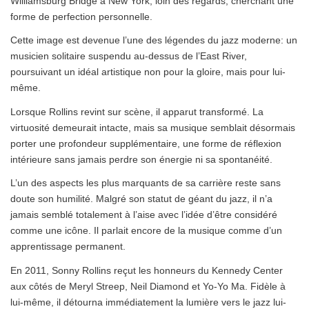
Williamsburg Bridge à New York, loin des regards, cherchant une
forme de perfection personnelle.
Cette image est devenue l’une des légendes du jazz moderne: un
musicien solitaire suspendu au-dessus de l’East River,
poursuivant un idéal artistique non pour la gloire, mais pour lui-
même.
Lorsque Rollins revint sur scène, il apparut transformé. La
virtuosité demeurait intacte, mais sa musique semblait désormais
porter une profondeur supplémentaire, une forme de réflexion
intérieure sans jamais perdre son énergie ni sa spontanéité.
L’un des aspects les plus marquants de sa carrière reste sans
doute son humilité. Malgré son statut de géant du jazz, il n’a
jamais semblé totalement à l’aise avec l’idée d’être considéré
comme une icône. Il parlait encore de la musique comme d’un
apprentissage permanent.
En 2011, Sonny Rollins reçut les honneurs du Kennedy Center
aux côtés de Meryl Streep, Neil Diamond et Yo-Yo Ma. Fidèle à
lui-même, il détourna immédiatement la lumière vers le jazz lui-