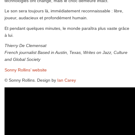
technologies ont changé, mais le choc demeure intact.
Le son sera toujours là, immédiatement reconnaissable : libre,
joueur, audacieux et profondément humain.
Et pendant quelques minutes, le monde paraîtra plus vaste grâce
à lui.
Thierry De Clemensat
French journalist Based in Austin, Texas, Writes on Jazz, Culture
and Global Society
Sonny Rollins’ website
© Sonny Rollins. Design by
Ian Carey