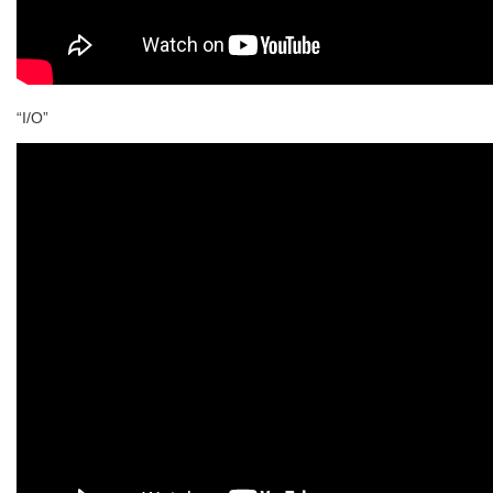
“I/O”