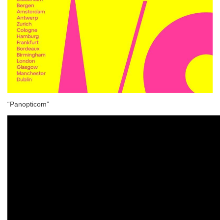
“Panopticom”