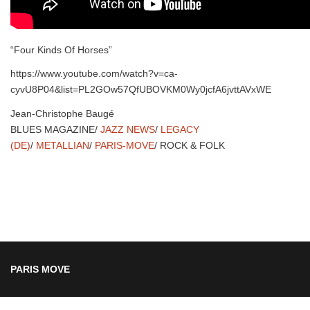
“Four Kinds Of Horses”
https://www.youtube.com/watch?v=ca-
cyvU8P04&list=PL2GOw57QfUBOVKM0Wy0jcfA6jvttAVxWE
Jean-Christophe Baugé
BLUES MAGAZINE/
JAZZ NEWS
/
LEGACY
(DE)
/
METALLIAN
/
PARIS-MOVE
/ ROCK & FOLK
PARIS MOVE