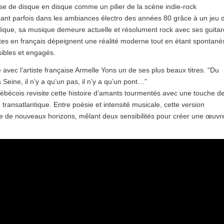
se de disque en disque comme un pilier de la scène indie-rock
sant parfois dans les ambiances électro des années 80 grâce à un jeu 
dique, sa musique demeure actuelle et résolument rock avec ses guitar
tes en français dépeignent une réalité moderne tout en étant spontané
sibles et engagés.
e avec l’artiste française Armelle Yons un de ses plus beaux titres. “Du
 Seine, il n’y a qu’un pas, il n’y a qu’un pont…”
bécois revisite cette histoire d’amants tourmentés avec une touche d
 transatlantique. Entre poésie et intensité musicale, cette version
re de nouveaux horizons, mêlant deux sensibilités pour créer une œuvr