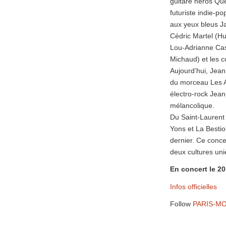
guitare héros Qué
futuriste indie-
aux yeux bleus Ja
Cédric Martel (Hu
Lou-Adrianne Cass
Michaud) et les c
Aujourd’hui, Jean
du morceau Les Am
électro-rock Jean
mélancolique.
Du Saint-Laurent 
Yons et La Bestio
dernier. Ce conce
deux cultures un
En concert le 2
Infos officielles
Follow
PARIS-MO