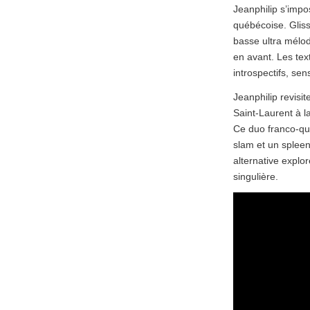
Jeanphilip s’impo
québécoise. Glis
basse ultra mélo
en avant. Les tex
introspectifs, sen
Jeanphilip revisit
Saint-Laurent à la
Ce duo franco-qué
slam et un spleen
alternative explo
singulière.