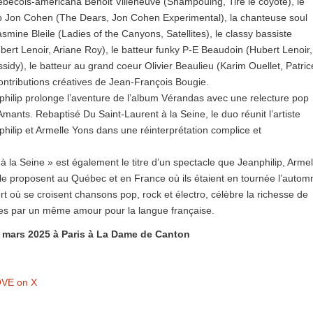
bécois-americana Benoit Villeneuve (Shampouing, Tire le coyote), le
pop Jon Cohen (The Dears, Jon Cohen Experimental), la chanteuse soul
smine Bleile (Ladies of the Canyons, Satellites), le classy bassiste
bert Lenoir, Ariane Roy), le batteur funky P-E Beaudoin (Hubert Lenoir,
idy), le batteur au grand coeur Olivier Beaulieu (Karim Ouellet, Patric
ontributions créatives de Jean-François Bougie.
philip prolonge l’aventure de l’album Vérandas avec une relecture pop
ants. Rebaptisé Du Saint-Laurent à la Seine, le duo réunit l’artiste
philip et Armelle Yons dans une réinterprétation complice et
à la Seine » est également le titre d’un spectacle que Jeanphilip, Armel
le proposent au Québec et en France où ils étaient en tournée l’autom
rt où se croisent chansons pop, rock et électro, célèbre la richesse de
ies par un même amour pour la langue française.
0 mars 2025 à Paris à La Dame de Canton
VE on X