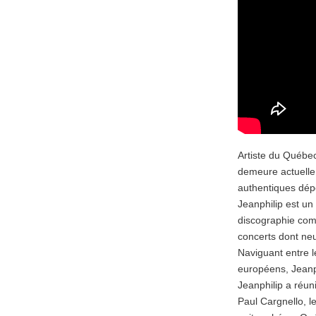
Artiste du Québec
demeure actuelle 
authentiques dépe
Jeanphilip est un
discographie com
concerts dont ne
Naviguant entre l
européens, Jeanph
Jeanphilip a réuni
Paul Cargnello, l