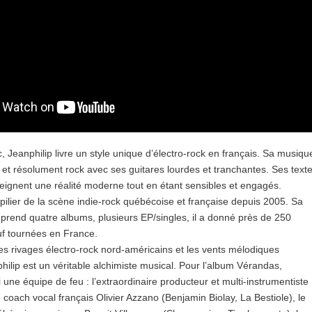
, Jeanphilip livre un style unique d’électro-rock en français. Sa musiqu
et résolument rock avec ses guitares lourdes et tranchantes. Ses text
ignent une réalité moderne tout en étant sensibles et engagés.
 pilier de la scène indie-rock québécoise et française depuis 2005. Sa
prend quatre albums, plusieurs EP/singles, il a donné près de 250
uf tournées en France.
es rivages électro-rock nord-américains et les vents mélodiques
ilip est un véritable alchimiste musical. Pour l’album Vérandas,
 une équipe de feu : l’extraordinaire producteur et multi-instrumentiste
e coach vocal français Olivier Azzano (Benjamin Biolay, La Bestiole), le