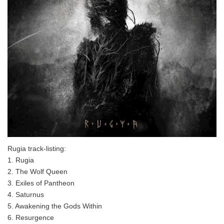
Rugia track-listing:
1. Rugia
2. The Wolf Queen
3. Exiles of Pantheon
4. Saturnus
5. Awakening the Gods Within
6. Resurgence