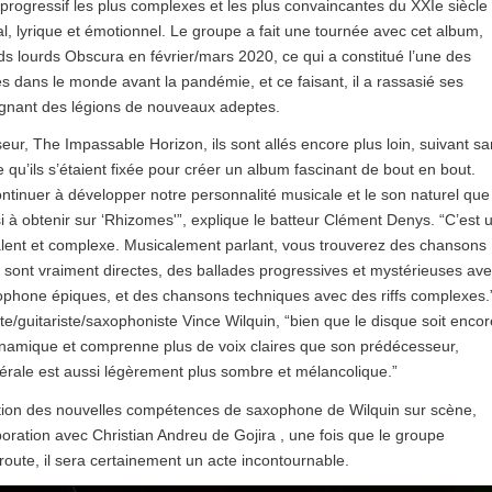
rogressif les plus complexes et les plus convaincantes du XXIe siècle
al, lyrique et émotionnel. Le groupe a fait une tournée avec cet album,
ids lourds Obscura en février/mars 2020, ce qui a constitué l’une des
s dans le monde avant la pandémie, et ce faisant, il a rassasié ses
gagnant des légions de nouveaux adeptes.
ur, The Impassable Horizon, ils sont allés encore plus loin, suivant s
ire qu’ils s’étaient fixée pour créer un album fascinant de bout en bout.
ntinuer à développer notre personnalité musicale et le son naturel que
 à obtenir sur ‘Rhizomes'”, explique le batteur Clément Denys. “C’est 
alent et complexe. Musicalement parlant, vous trouverez des chansons
sont vraiment directes, des ballades progressives et mystérieuses av
ophone épiques, et des chansons techniques avec des riffs complexes.
ste/guitariste/saxophoniste Vince Wilquin, “bien que le disque soit encor
dynamique et comprenne plus de voix claires que son prédécesseur,
érale est aussi légèrement plus sombre et mélancolique.”
uction des nouvelles compétences de saxophone de Wilquin sur scène,
aboration avec Christian Andreu de Gojira , une fois que le groupe
 route, il sera certainement un acte incontournable.