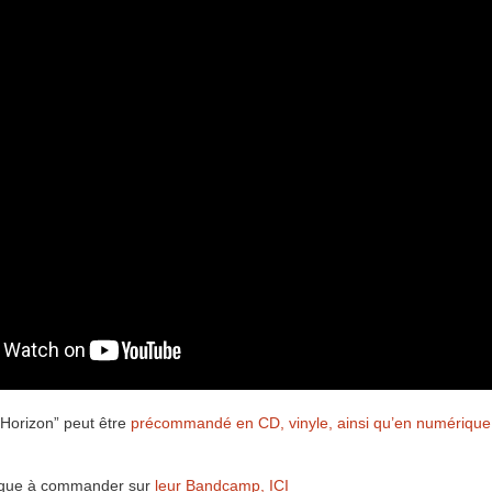
Horizon” peut être
précommandé en CD, vinyle, ainsi qu’en numérique
ique à commander sur
leur Bandcamp, ICI