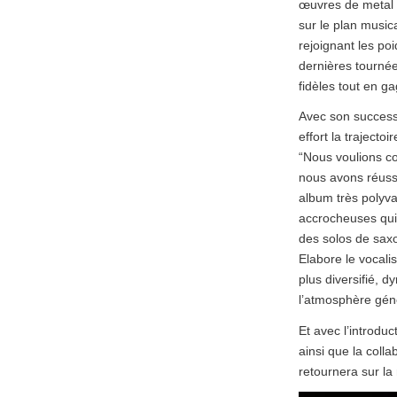
œuvres de metal p
sur le plan music
rejoignant les po
dernières tournée
fidèles tout en 
Avec son successe
effort la trajecto
“Nous voulions co
nous avons réussi
album très polyv
accrocheuses qui 
des solos de sax
Elabore le vocali
plus diversifié, 
l’atmosphère gén
Et avec l’introd
ainsi que la coll
retournera sur la