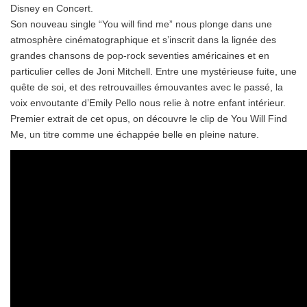
Disney en Concert.
Son nouveau single “You will find me” nous plonge dans une
atmosphère cinématographique et s’inscrit dans la lignée des
grandes chansons de pop-rock seventies américaines et en
particulier celles de Joni Mitchell. Entre une mystérieuse fuite, une
quête de soi, et des retrouvailles émouvantes avec le passé, la
voix envoutante d’Emily Pello nous relie à notre enfant intérieur.
Premier extrait de cet opus, on découvre le clip de You Will Find
Me, un titre comme une échappée belle en pleine nature.