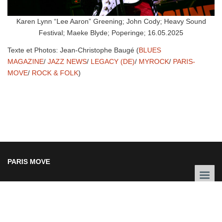
Karen Lynn “Lee Aaron” Greening; John Cody; Heavy Sound
Festival; Maeke Blyde; Poperinge; 16.05.2025
Texte et Photos: Jean-Christophe Baugé (
BLUES
MAGAZINE
/
JAZZ NEWS
/
LEGACY (DE)
/
MYROCK
/
PARIS-
MOVE
/
ROCK & FOLK
)
PARIS MOVE