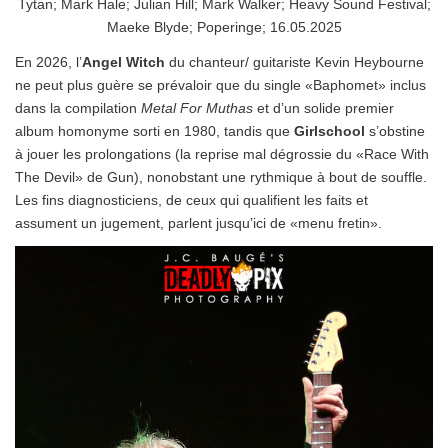
Tytan; Mark Hale; Julian Hill; Mark Walker; Heavy Sound Festival;
Maeke Blyde; Poperinge; 16.05.2025
En 2026, l’
Angel Witch
du chanteur/ guitariste Kevin Heybourne
ne peut plus guère se prévaloir que du single «Baphomet» inclus
dans la compilation
Metal For Muthas
et d’un solide premier
album homonyme sorti en 1980, tandis que
Girlschool
s’obstine
à jouer les prolongations (la reprise mal dégrossie du «Race With
The Devil» de Gun), nonobstant une rythmique à bout de souffle.
Les fins diagnosticiens, de ceux qui qualifient les faits et
assument un jugement, parlent jusqu’ici de «menu fretin».