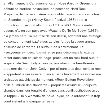
en Allemagne, la Canadienne Karen «
Lee Aaron
» Greening a
débuté sa carrière, sexualisée, en poster de Hard Rock
Magazine, lequel osa même une double page sur son cameltoe
en Spandex rouge (Heavy Sound Festival 1985) pour la
promotion du second album
Call Of The Wild
. Mais la metal
queen, n°1 en son pays avec «Watcha Do To My Body» (1989),
n’a jamais perdu la maîtrise de son destin, adoptant une stratégie
de contournement jazz/ blues au plus fort de la vague grunge
briseuse de carrières. Et surtout, en s’entretenant. La
«sexygénaire», deux fois mère, se paie désormais le luxe de
rester dans son couloir de nage, pratiquant un rock hard auquel
le guitariste Sean Kelly et son batteur «favourite heartbreaker
breaker» de mari John Cody – par ailleurs tous deux scribes rock
– apportent la nécessaire nuance. Sans forcément s’associer aux
croisades gauchistes du moment, «Rock Bottom Revolution»
brille au milieu des standards – propriétés d’Unidisc – toujours
chantés dans leur tonalité d’origine, sans conflit esthétique avec
le rappel «I’m A Woman» de Koko Taylor, nous arrachant un trop
court instant à la gangue terrestre.