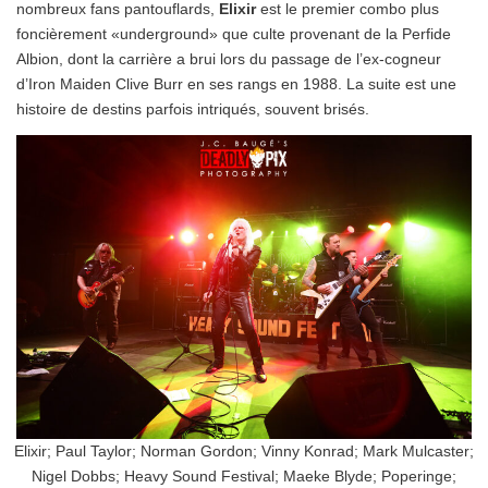
nombreux fans pantouflards,
Elixir
est le premier combo plus
foncièrement «underground» que culte provenant de la Perfide
Albion, dont la carrière a brui lors du passage de l’ex-cogneur
d’Iron Maiden Clive Burr en ses rangs en 1988. La suite est une
histoire de destins parfois intriqués, souvent brisés.
Elixir; Paul Taylor; Norman Gordon; Vinny Konrad; Mark Mulcaster;
Nigel Dobbs; Heavy Sound Festival; Maeke Blyde; Poperinge;