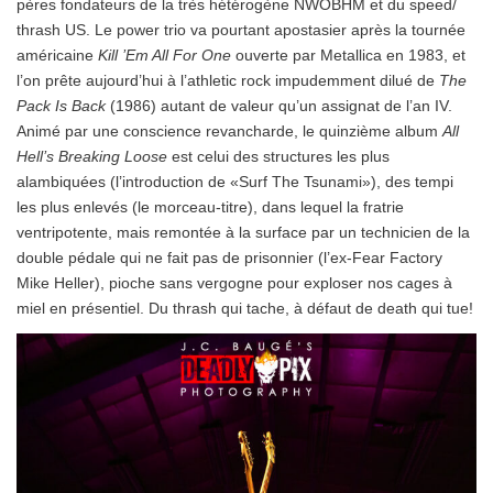
pères fondateurs de la très hétérogène NWOBHM et du speed/
thrash US. Le power trio va pourtant apostasier après la tournée
américaine
Kill ’Em All For One
ouverte par Metallica en 1983, et
l’on prête aujourd’hui à l’athletic rock impudemment dilué de
The
Pack Is Back
(1986) autant de valeur qu’un assignat de l’an IV.
Animé par une conscience revancharde, le quinzième album
All
Hell’s Breaking Loose
est celui des structures les plus
alambiquées (l’introduction de «Surf The Tsunami»), des tempi
les plus enlevés (le morceau-titre), dans lequel la fratrie
ventripotente, mais remontée à la surface par un technicien de la
double pédale qui ne fait pas de prisonnier (l’ex-Fear Factory
Mike Heller), pioche sans vergogne pour exploser nos cages à
miel en présentiel. Du thrash qui tache, à défaut de death qui tue!