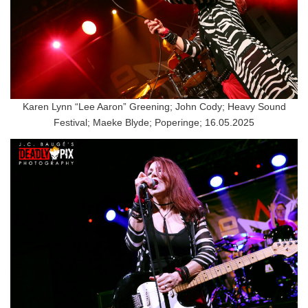
Karen Lynn “Lee Aaron” Greening; John Cody; Heavy Sound
Festival; Maeke Blyde; Poperinge; 16.05.2025