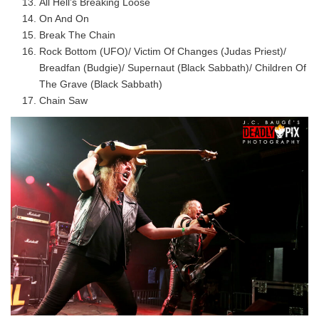
All Hell’s Breaking Loose
On And On
Break The Chain
Rock Bottom (UFO)/ Victim Of Changes (Judas Priest)/
Breadfan (Budgie)/ Supernaut (Black Sabbath)/ Children Of
The Grave (Black Sabbath)
Chain Saw