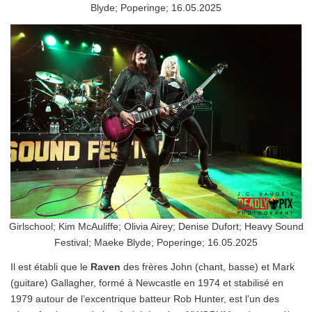
Blyde; Poperinge; 16.05.2025
Girlschool; Kim McAuliffe; Olivia Airey; Denise Dufort; Heavy Sound
Festival; Maeke Blyde; Poperinge; 16.05.2025
Il est établi que le
Raven
des frères John (chant, basse) et Mark
(guitare) Gallagher, formé à Newcastle en 1974 et stabilisé en
1979 autour de l’excentrique batteur Rob Hunter, est l’un des